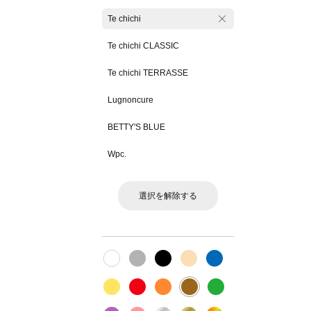
Te chichi
Te chichi CLASSIC
Te chichi TERRASSE
Lugnoncure
BETTY'S BLUE
Wpc.
選択を解除する