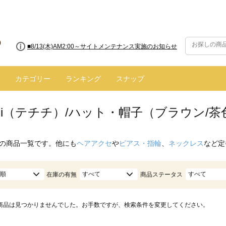
■8/13(木)AM2:00～サイトメンテナンス実施のお知らせ
カテゴリー
ランキング
スナップ
hichi（テチチ）/ハット・帽子（ブラウン/
の商品一覧です。他にも
ヘアアクセ
や
ピアス・指輪
、
ネックレス
など定
順
すべて
すべて
在庫の有無
商品ステータス
商品は見つかりませんでした。お手数ですが、検索条件を変更してください。