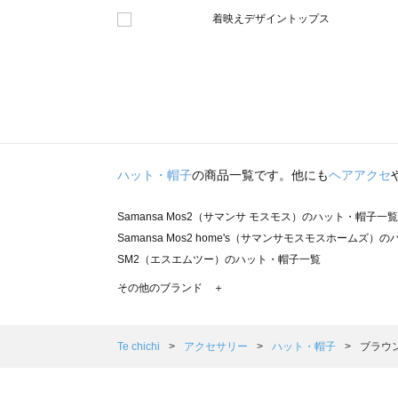
ハット・帽子
の商品一覧です。他にも
ヘアアクセ
Samansa Mos2（サマンサ モスモス）のハット・帽子一覧
Samansa Mos2 home's（サマンサモスモスホームズ
SM2（エスエムツー）のハット・帽子一覧
TSUHARU by Samansa Mos2（ツハルバイサマン
その他のブランド ＋
sm2rhythm（サマンサモスモス リズム）のハット・帽子
Samansa Mos2 blue（サマンサモスモス ブルー）のハ
Samansa Mos2 Lagom（サマンサモスモス ラーゴム
Te chichi
アクセサリー
ハット・帽子
ブラウ
ehka sopo（エヘカソポ）のハット・帽子一覧
sō4ū（ソウフォーユー）のハット・帽子一覧