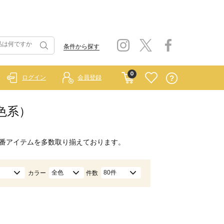
条件から探す
0
ログイン
会員登録
茶色系）
番アイテムを多数取り揃えております。
全色
80件
カラー
件数