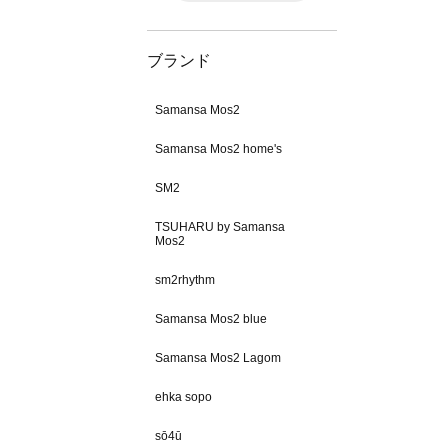
ブランド
Samansa Mos2
Samansa Mos2 home's
SM2
TSUHARU by Samansa
Mos2
sm2rhythm
Samansa Mos2 blue
Samansa Mos2 Lagom
ehka sopo
sō4ū