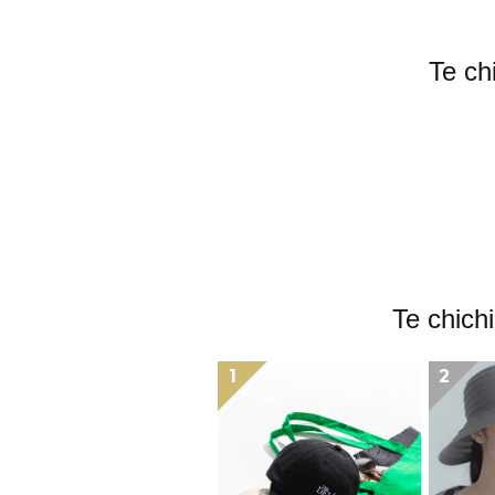
Te 
Te c
1
2