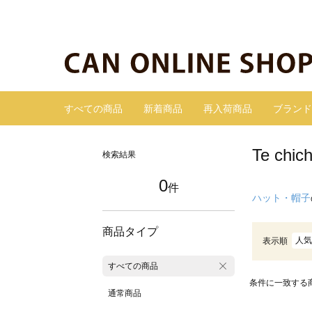
すべての商品
新着商品
再入荷商品
ブランド
Te c
検索結果
0
件
ハット・帽子
商品タイプ
人気
表示順
すべての商品
条件に一致する
通常商品