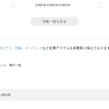
特集一覧を見る
や
ピアス・指輪
、
ネックレス
など定番アイテムを多数取り揃えておりま
）のハット・帽子一覧
サモスモス）のハット・帽子一覧
一覧
ット・帽子一覧
）のハット・帽子一覧
ン/茶色系