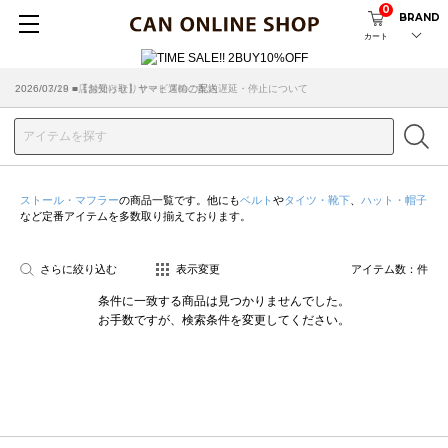
0
BRAND
カート
2026/07/29 ■【お知らせ】ヤマト運輸の配送遅延・停止について
2026/03/18 ■店舗受け取りサービスのご案内
ストール・マフラー
の商品一覧です。他にも
ベルト
や
タイツ・靴下
、
ハット・帽子
など定番アイテムを多数取り揃えております。
さらに絞り込む
表示変更
アイテム数：
件
条件に一致する商品は見つかりませんでした。
お手数ですが、検索条件を変更してください。