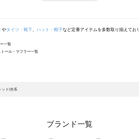
ト
や
タイツ・靴下
、
ハット・帽子
など定番アイテムを多数取り揃えてお
ラー一覧
）のストール・マフラー一覧
サモスモス）のストール・マフラー一覧
フラー一覧
ストール・マフラー一覧
）のストール・マフラー一覧
レッド/赤系
マフラー一覧
ブランド一覧
フラー一覧
覧