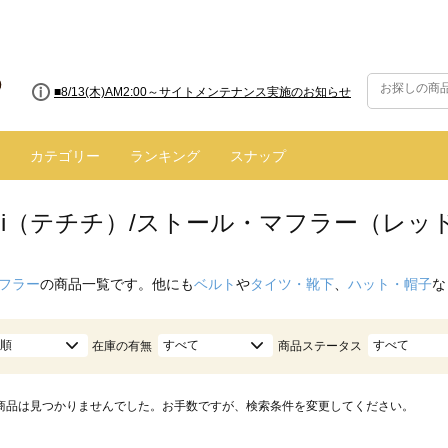
■8/13(木)AM2:00～サイトメンテナンス実施のお知らせ
カテゴリー
ランキング
スナップ
hichi（テチチ）/ストール・マフラー（レッ
フラー
の商品一覧です。他にも
ベルト
や
タイツ・靴下
、
ハット・帽子
な
順
すべて
すべて
在庫の有無
商品ステータス
商品は見つかりませんでした。お手数ですが、検索条件を変更してください。