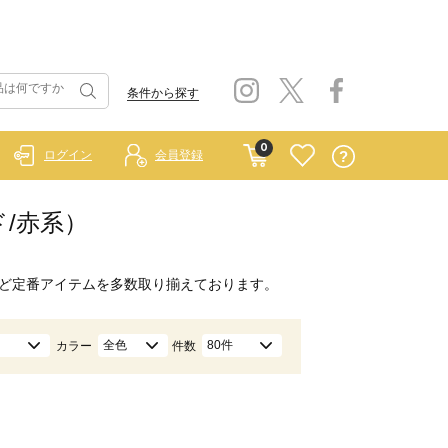
条件から探す
0
ログイン
会員登録
ド/赤系）
ど定番アイテムを多数取り揃えております。
全色
80件
カラー
件数