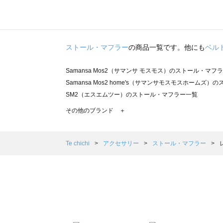
ストール・マフラー
の商品一覧です。他にも
ベル
Samansa Mos2（サマンサ モスモス）のストール・マフ
Samansa Mos2 home's（サマンサモスモスホームズ
SM2（エスエムツー）のストール・マフラー一覧
TSUHARU by Samansa Mos2（ツハルバイサマン
その他のブランド ＋
sm2rhythm（サマンサモスモス リズム）のストール・マ
Samansa Mos2 blue（サマンサモスモス ブルー）の
Samansa Mos2 Lagom（サマンサモスモス ラーゴム
Te chichi
アクセサリー
ストール・マフラー
ehka sopo（エヘカソポ）のストール・マフラー一覧
sō4ū（ソウフォーユー）のストール・マフラー一覧
Te chichi（テチチ）のストール・マフラー一覧
Te chichi CLASSIC（テチチ クラシック）のストール・
Te chichi TERRASSE（テチチ テラス）のストール・マ
Lugnoncure（ルノンキュール）のストール・マフラー一