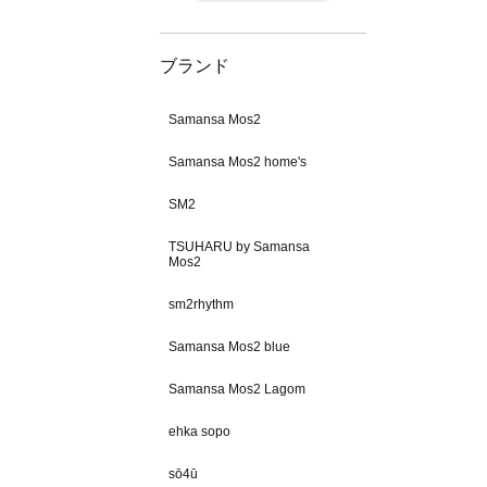
ブランド
Samansa Mos2
Samansa Mos2 home's
SM2
TSUHARU by Samansa
Mos2
sm2rhythm
Samansa Mos2 blue
Samansa Mos2 Lagom
ehka sopo
sō4ū