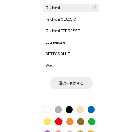
Te chichi
Te chichi CLASSIC
Te chichi TERRASSE
Lugnoncure
BETTY'S BLUE
Wpc.
選択を解除する