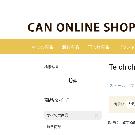
すべての商品
新着商品
再入荷商品
ブランド
Te c
検索結果
0
件
ストール・マ
商品タイプ
人気
表示順
すべての商品
条件に一致する
通常商品