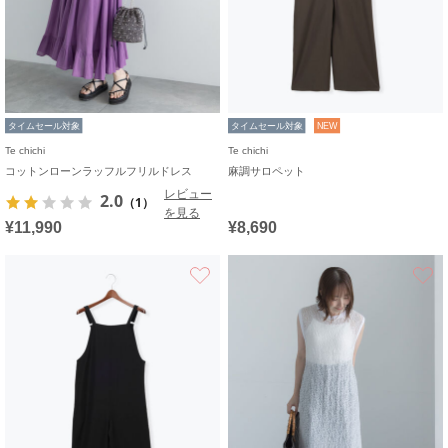
タイムセール対象
タイムセール対象
NEW
Te chichi
Te chichi
コットンローンラッフルフリルドレス
麻調サロペット
レビュー
2.0
（1）
を見る
¥11,990
¥8,690
お気に入り