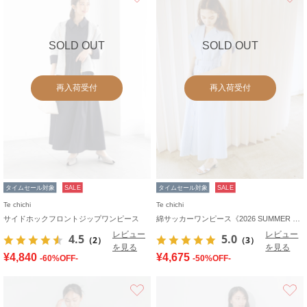
SOLD OUT
SOLD OUT
再入荷受付
再入荷受付
タイムセール対象
SALE
タイムセール対象
SALE
Te chichi
Te chichi
サイドホックフロントジップワンピース
綿サッカーワンピース《2026 SUMMER LOOK item》
レビュー
レビュー
4.5
5.0
（2）
（3）
を見る
を見る
¥4,840
¥4,675
-60%OFF-
-50%OFF-
お気に入り