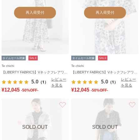
再入荷受付
再入荷受付
タイムセール対象
SALE
タイムセール対象
SALE
Te chichi
Te chichi
【LIBERTY FABRICS】Vネックフレアワンピース
【LIBERTY FABRICS】Vネックフレアワンピース
レビュー
レビュー
5.0
5.0
（1）
（1）
を見る
を見る
¥12,045
¥12,045
-50%OFF-
-50%OFF-
お気に入り
SOLD OUT
SOLD OUT