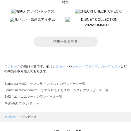
特集
特集一覧を見る
ワンピース
の商品一覧です。他にも
スカート
や
シャツ・ブラウス
、
カーディガン
など
の商品を取り揃えております。
Samansa Mos2（サマンサ モスモス）のワンピース一覧
Samansa Mos2 home's（サマンサモスモスホームズ）のワンピース一覧
SM2（エスエムツー）のワンピース一覧
TSUHARU by Samansa Mos2（ツハルバイサマンサモスモス）のワンピース一覧
その他のブランド ＋
sm2rhythm（サマンサモスモス リズム）のワンピース一覧
Samansa Mos2 blue（サマンサモスモス ブルー）のワンピース一覧
Te chichi
ワンピース
Samansa Mos2 Lagom（サマンサモスモス ラーゴム）のワンピース一覧
ehka sopo（エヘカソポ）のワンピース一覧