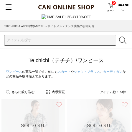
0
BRAND
カート
2026/08/04 ■8/13(木)AM2:00～サイトメンテナンス実施のお知らせ
Te chichi（テチチ）/ワンピース
ワンピース
の商品一覧です。他にも
スカート
や
シャツ・ブラウス
、
カーディガン
な
どの商品を取り揃えております。
さらに絞り込む
表示変更
アイテム数：
73
件
お気に入り
SOLD OUT
SOLD OUT