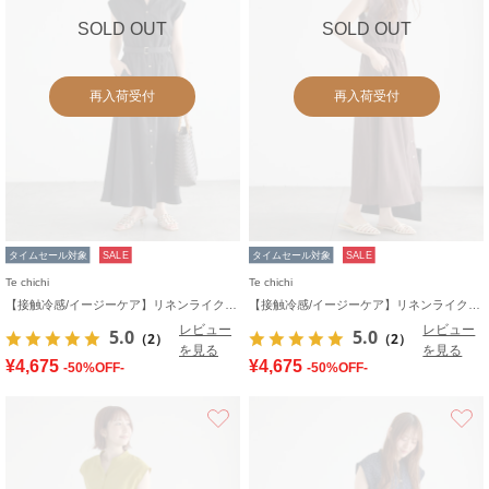
SOLD OUT
SOLD OUT
再入荷受付
再入荷受付
タイムセール対象
SALE
タイムセール対象
SALE
Te chichi
Te chichi
【接触冷感/イージーケア】リネンライクワンピース
【接触冷感/イージーケア】リネンライクワンピース
レビュー
レビュー
5.0
5.0
（2）
（2）
を見る
を見る
¥4,675
¥4,675
-50%OFF-
-50%OFF-
お気に入り