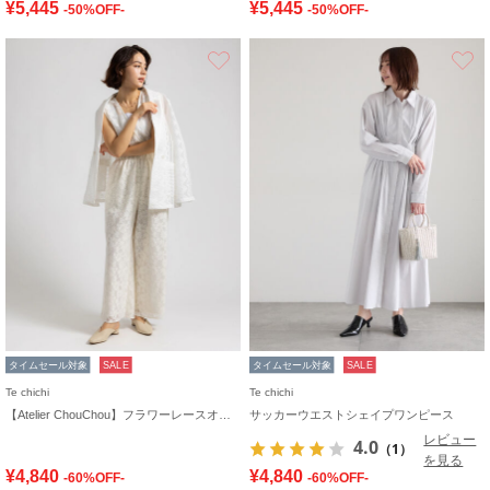
¥5,445
¥5,445
-50%OFF-
-50%OFF-
お気に入り
タイムセール対象
SALE
タイムセール対象
SALE
Te chichi
Te chichi
【Atelier ChouChou】フラワーレースオールインワン
サッカーウエストシェイプワンピース
レビュー
4.0
（1）
を見る
¥4,840
¥4,840
-60%OFF-
-60%OFF-