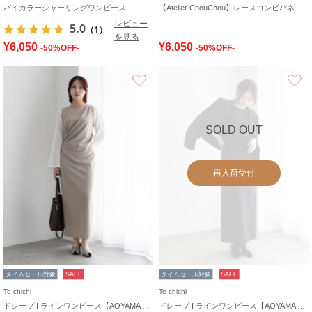
バイカラーシャーリングワンピース
【Atelier ChouChou】レースコンビパネルワンピース
レビュー
5.0
（1）
を見る
¥6,050
¥6,050
-50%OFF-
-50%OFF-
お気に入り
SOLD OUT
再入荷受付
タイムセール対象
SALE
タイムセール対象
SALE
Te chichi
Te chichi
ドレープ I ラインワンピース【AOYAMA FASHION ASSOCIATION × Té chichi】
ドレープ I ラインワンピース【AOYAMA FASHION ASSOCIATION × Té chichi】