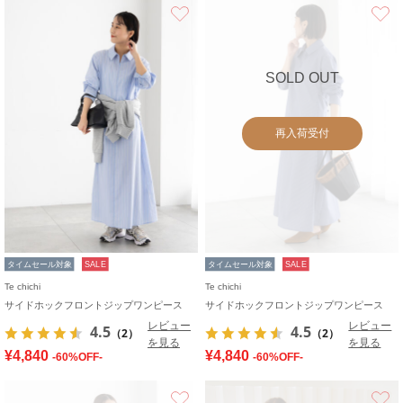
お気に入り
SOLD OUT
再入荷受付
タイムセール対象
SALE
タイムセール対象
SALE
Te chichi
Te chichi
サイドホックフロントジップワンピース
サイドホックフロントジップワンピース
レビュー
レビュー
4.5
4.5
（2）
（2）
を見る
を見る
¥4,840
¥4,840
-60%OFF-
-60%OFF-
お気に入り