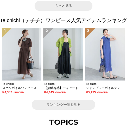
もっと見る
Te chichi（テチチ）ワンピース人気アイテムランキング
1
2
3
Te chichi
Te chichi
Te chichi
スパンボイルワンピース
【接触冷感】ティアードキャミソールワンピース
シャンブレーボイルテントマキシワンピース
￥4,345
￥4,345
￥3,795
-50%OFF-
-50%OFF-
-50%OFF-
ランキング一覧を見る
TOPICS