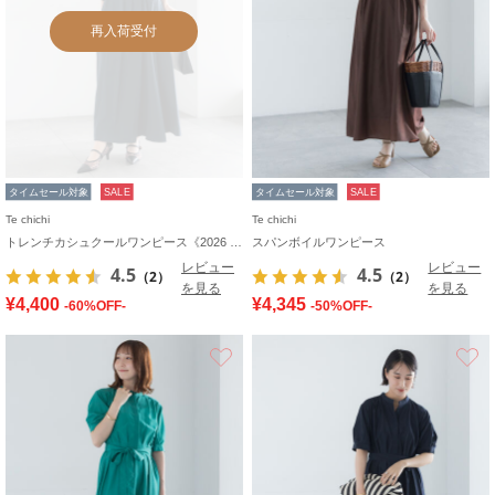
再入荷受付
タイムセール対象
SALE
タイムセール対象
SALE
Te chichi
Te chichi
トレンチカシュクールワンピース《2026 spring catalog item》
スパンボイルワンピース
レビュー
レビュー
4.5
4.5
（2）
（2）
を見る
を見る
¥4,400
¥4,345
-60%OFF-
-50%OFF-
お気に入り