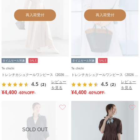
再入荷受付
再入荷受付
タイムセール対象
SALE
タイムセール対象
SALE
Te chichi
Te chichi
トレンチカシュクールワンピース《2026 spring catalog item》
トレンチカシュクールワンピース《2026 spring catalog item》
レビュー
レビュー
4.5
4.5
（2）
（2）
を見る
を見る
¥4,400
¥4,400
-60%OFF-
-60%OFF-
お気に入り
SOLD OUT