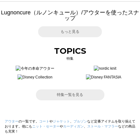
Lugnoncure（ルノンキュール）/アウターを使ったスナ
ップ
もっと見る
TOPICS
特集
特集一覧を見る
アウター
の一覧です。
コート
や
ジャケット
、
ブルゾン
など定番アイテムを取り揃えて
おります。他にも
ニット・セーター
や
カーディガン
、
ストール・マフラー
などの商品
も充実！