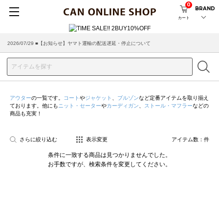
0
BRAND
カート
2026/07/29 ■【お知らせ】ヤマト運輸の配送遅延・停止について
アウター
の一覧です。
コート
や
ジャケット
、
ブルゾン
など定番アイテムを取り揃え
ております。他にも
ニット・セーター
や
カーディガン
、
ストール・マフラー
などの
商品も充実！
さらに絞り込む
表示変更
アイテム数：
件
条件に一致する商品は見つかりませんでした。
お手数ですが、検索条件を変更してください。