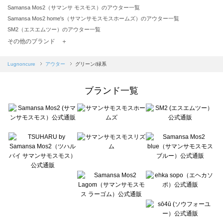
Samansa Mos2（サマンサ モスモス）のアウター一覧
Samansa Mos2 home's（サマンサモスモスホームズ）のアウター一覧
SM2（エスエムツー）のアウター一覧
TSUHARU by Samansa Mos2（ツハルバイサマンサモスモス）のアウター一覧
その他のブランド ＋
sm2rhythm（サマンサモスモス リズム）のアウター一覧
Samansa Mos2 blue（サマンサモスモス ブルー）のアウター一覧
Lugnoncure
アウター
グリーン/緑系
Samansa Mos2 Lagom（サマンサモスモス ラーゴム）のアウター一覧
ehka sopo（エヘカソポ）のアウター一覧
ブランド一覧
sō4ū（ソウフォーユー）のアウター一覧
Te chichi（テチチ）のアウター一覧
Te chichi CLASSIC（テチチ クラシック）のアウター一覧
Te chichi TERRASSE（テチチ テラス）のアウター一覧
Lugnoncure（ルノンキュール）のアウター一覧
BETTY'S BLUE（べティーズブルー）のアウター一覧
Wpc.（ワールドパーティー）のアウター一覧