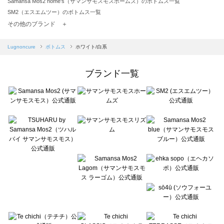
Samansa Mos2 home's（サマンサモスモスホームズ）のボトムス一覧
SM2（エスエムツー）のボトムス一覧
TSUHARU by Samansa Mos2（ツハルバイサマンサモスモス）のボトムス一覧
その他のブランド ＋
sm2rhythm（サマンサモスモス リズム）のボトムス一覧
Samansa Mos2 blue（サマンサモスモス ブルー）のボトムス一覧
Lugnoncure
ボトムス
ホワイト/白系
Samansa Mos2 Lagom（サマンサモスモス ラーゴム）のボトムス一覧
ehka sopo（エヘカソポ）のボトムス一覧
ブランド一覧
sō4ū（ソウフォーユー）のボトムス一覧
Te chichi（テチチ）のボトムス一覧
Te chichi CLASSIC（テチチ クラシック）のボトムス一覧
Te chichi TERRASSE（テチチ テラス）のボトムス一覧
Lugnoncure（ルノンキュール）のボトムス一覧
BETTY'S BLUE（べティーズブルー）のボトムス一覧
Wpc.（ワールドパーティー）のボトムス一覧