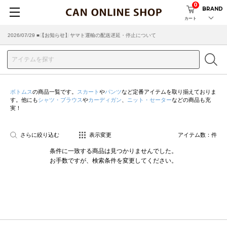
0
BRAND
カート
2026/07/29 ■【お知らせ】ヤマト運輸の配送遅延・停止について
2026/03/18 ■店舗受け取りサービスのご案内
ボトムス
の商品一覧です。
スカート
や
パンツ
など定番アイテムを取り揃えておりま
す。他にも
シャツ・ブラウス
や
カーディガン
、
ニット・セーター
などの商品も充
実！
さらに絞り込む
表示変更
アイテム数：
件
条件に一致する商品は見つかりませんでした。
お手数ですが、検索条件を変更してください。