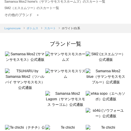
Samansa Mos2 home's（サマンサモスモスホームズ）のスカート一覧
SM2（エスエムツー）のスカート一覧
TSUHARU by Samansa Mos2（ツハルバイサマンサモスモス）のスカート一覧
その他のブランド ＋
sm2rhythm（サマンサモスモス リズム）のスカート一覧
Samansa Mos2 blue（サマンサモスモス ブルー）のスカート一覧
Lugnoncure
ボトムス
スカート
ホワイト/白系
Samansa Mos2 Lagom（サマンサモスモス ラーゴム）のスカート一覧
ehka sopo（エヘカソポ）のスカート一覧
ブランド一覧
sō4ū（ソウフォーユー）のスカート一覧
Te chichi（テチチ）のスカート一覧
Te chichi CLASSIC（テチチ クラシック）のスカート一覧
Te chichi TERRASSE（テチチ テラス）のスカート一覧
Lugnoncure（ルノンキュール）のスカート一覧
BETTY'S BLUE（べティーズブルー）のスカート一覧
Wpc.（ワールドパーティー）のスカート一覧