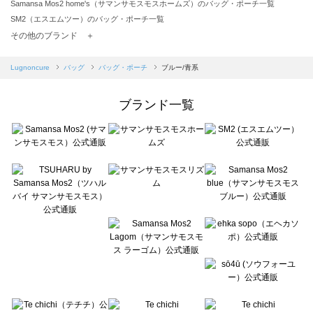
Samansa Mos2 home's（サマンサモスモスホームズ）のバッグ・ポーチ一覧
SM2（エスエムツー）のバッグ・ポーチ一覧
TSUHARU by Samansa Mos2（ツハルバイサマンサモスモス）のバッグ・ポーチ一覧
その他のブランド ＋
sm2rhythm（サマンサモスモス リズム）のバッグ・ポーチ一覧
Samansa Mos2 blue（サマンサモスモス ブルー）のバッグ・ポーチ一覧
Lugnoncure
バッグ
バッグ・ポーチ
ブルー/青系
Samansa Mos2 Lagom（サマンサモスモス ラーゴム）のバッグ・ポーチ一覧
ehka sopo（エヘカソポ）のバッグ・ポーチ一覧
ブランド一覧
sō4ū（ソウフォーユー）のバッグ・ポーチ一覧
Te chichi（テチチ）のバッグ・ポーチ一覧
Te chichi CLASSIC（テチチ クラシック）のバッグ・ポーチ一覧
Te chichi TERRASSE（テチチ テラス）のバッグ・ポーチ一覧
Lugnoncure（ルノンキュール）のバッグ・ポーチ一覧
BETTY'S BLUE（べティーズブルー）のバッグ・ポーチ一覧
Wpc.（ワールドパーティー）のバッグ・ポーチ一覧