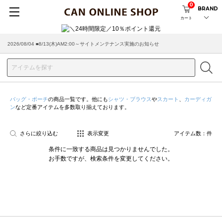
0
BRAND
カート
2026/08/04 ■8/13(木)AM2:00～サイトメンテナンス実施のお知らせ
バッグ・ポーチ
の商品一覧です。他にも
シャツ・ブラウス
や
スカート
、
カーディガ
ン
など定番アイテムを多数取り揃えております。
さらに絞り込む
表示変更
アイテム数：
件
条件に一致する商品は見つかりませんでした。
お手数ですが、検索条件を変更してください。