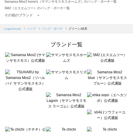
Samansa Mos2 home's（サマンサモスモスホームズ）のバッグ・ポーチ一覧
SM2（エスエムツー）のバッグ・ポーチ一覧
TSUHARU by Samansa Mos2（ツハルバイサマンサモスモス）のバッグ・ポーチ一覧
その他のブランド ＋
sm2rhythm（サマンサモスモス リズム）のバッグ・ポーチ一覧
Samansa Mos2 blue（サマンサモスモス ブルー）のバッグ・ポーチ一覧
Lugnoncure
バッグ
バッグ・ポーチ
グリーン/緑系
Samansa Mos2 Lagom（サマンサモスモス ラーゴム）のバッグ・ポーチ一覧
ehka sopo（エヘカソポ）のバッグ・ポーチ一覧
ブランド一覧
sō4ū（ソウフォーユー）のバッグ・ポーチ一覧
Te chichi（テチチ）のバッグ・ポーチ一覧
Te chichi CLASSIC（テチチ クラシック）のバッグ・ポーチ一覧
Te chichi TERRASSE（テチチ テラス）のバッグ・ポーチ一覧
Lugnoncure（ルノンキュール）のバッグ・ポーチ一覧
BETTY'S BLUE（べティーズブルー）のバッグ・ポーチ一覧
Wpc.（ワールドパーティー）のバッグ・ポーチ一覧