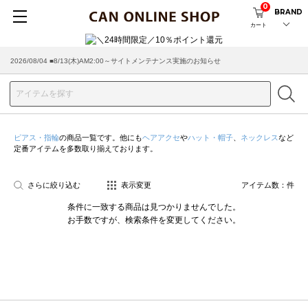
0
BRAND
カート
2026/08/04 ■8/13(木)AM2:00～サイトメンテナンス実施のお知らせ
ピアス・指輪
の商品一覧です。他にも
ヘアアクセ
や
ハット・帽子
、
ネックレス
など
定番アイテムを多数取り揃えております。
さらに絞り込む
表示変更
アイテム数：
件
条件に一致する商品は見つかりませんでした。
お手数ですが、検索条件を変更してください。