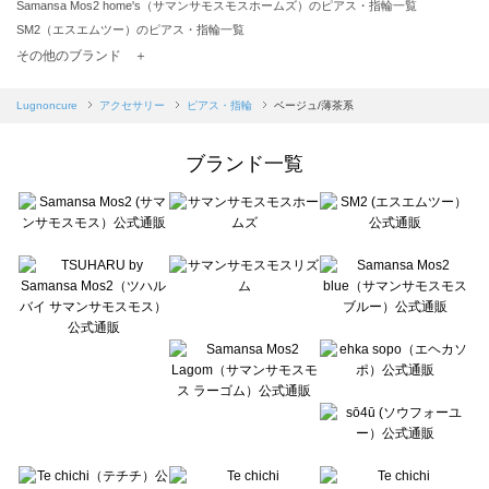
Samansa Mos2 home's（サマンサモスモスホームズ）のピアス・指輪一覧
SM2（エスエムツー）のピアス・指輪一覧
TSUHARU by Samansa Mos2（ツハルバイサマンサモスモス）のピアス・指輪一覧
その他のブランド ＋
sm2rhythm（サマンサモスモス リズム）のピアス・指輪一覧
Samansa Mos2 blue（サマンサモスモス ブルー）のピアス・指輪一覧
Lugnoncure
アクセサリー
ピアス・指輪
ベージュ/薄茶系
Samansa Mos2 Lagom（サマンサモスモス ラーゴム）のピアス・指輪一覧
ehka sopo（エヘカソポ）のピアス・指輪一覧
ブランド一覧
sō4ū（ソウフォーユー）のピアス・指輪一覧
Te chichi（テチチ）のピアス・指輪一覧
Te chichi CLASSIC（テチチ クラシック）のピアス・指輪一覧
Te chichi TERRASSE（テチチ テラス）のピアス・指輪一覧
Lugnoncure（ルノンキュール）のピアス・指輪一覧
BETTY'S BLUE（べティーズブルー）のピアス・指輪一覧
Wpc.（ワールドパーティー）のピアス・指輪一覧