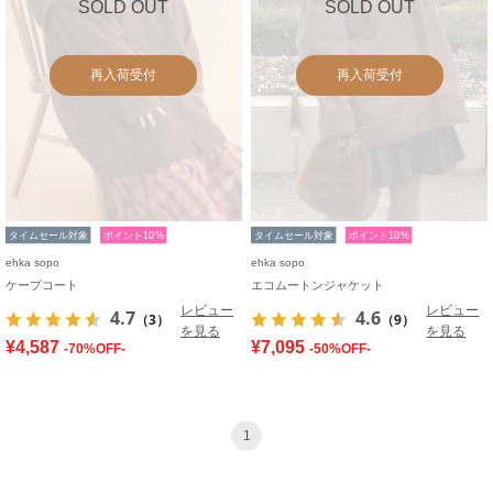
SOLD OUT
SOLD OUT
再入荷受付
再入荷受付
タイムセール対象
ポイント10%
タイムセール対象
ポイント10%
ehka sopo
ehka sopo
ケープコート
エコムートンジャケット
レビュー
レビュー
4.7
4.6
（3）
（9）
を見る
を見る
¥4,587
¥7,095
-70%OFF-
-50%OFF-
1