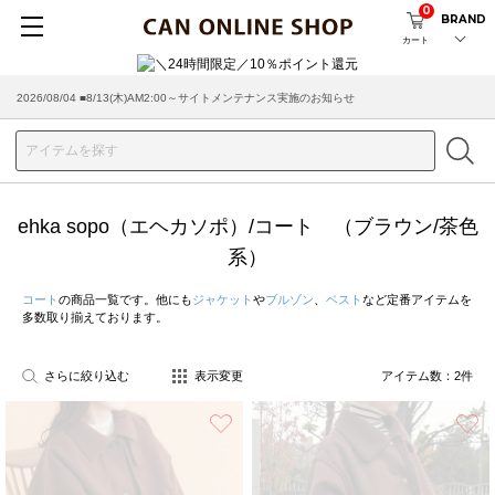
0
BRAND
カート
2026/08/04 ■8/13(木)AM2:00～サイトメンテナンス実施のお知らせ
ehka sopo（エヘカソポ）/コート （ブラウン/茶色
系）
コート
の商品一覧です。他にも
ジャケット
や
ブルゾン
、
ベスト
など定番アイテムを
多数取り揃えております。
さらに絞り込む
表示変更
アイテム数：
2
件
お気に入り