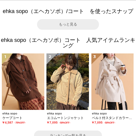
ehka sopo（エヘカソポ）/コート を使ったスナップ
もっと見る
ehka sopo（エヘカソポ）コート 人気アイテムランキ
ング
1
2
3
ehka sopo
ehka sopo
ehka sopo
ケープコート
エコムートンジャケット
ベルト付スタンドカラーコート
￥4,587
￥7,095
￥7,095
-70%OFF-
-50%OFF-
-50%OFF-
ランキング一覧を見る