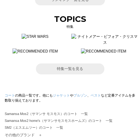
TOPICS
特集
特集一覧を見る
コート
の商品一覧です。他にも
ジャケット
や
ブルゾン
、
ベスト
など定番アイテムを多
数取り揃えております。
Samansa Mos2（サマンサ モスモス）のコート 一覧
Samansa Mos2 home's（サマンサモスモスホームズ）のコート 一覧
SM2（エスエムツー）のコート 一覧
TSUHARU by Samansa Mos2（ツハルバイサマンサモスモス）のコート 一覧
その他のブランド ＋