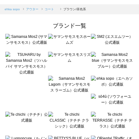
sm2rhythm（サマンサモスモス リズム）のコート 一覧
Samansa Mos2 blue（サマンサモスモス ブルー）のコート 一覧
ehka sopo
アウター
コート
ブラウン/茶色系
Samansa Mos2 Lagom（サマンサモスモス ラーゴム）のコート 一覧
ehka sopo（エヘカソポ）のコート 一覧
ブランド一覧
sō4ū（ソウフォーユー）のコート 一覧
Te chichi（テチチ）のコート 一覧
Te chichi CLASSIC（テチチ クラシック）のコート 一覧
Te chichi TERRASSE（テチチ テラス）のコート 一覧
Lugnoncure（ルノンキュール）のコート 一覧
BETTY'S BLUE（べティーズブルー）のコート 一覧
Wpc.（ワールドパーティー）のコート 一覧