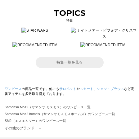
TOPICS
特集
特集一覧を見る
ワンピース
の商品一覧です。他にも
サロペット
や
スカート
、
シャツ・ブラウス
など定
番アイテムを多数取り揃えております。
Samansa Mos2（サマンサ モスモス）のワンピース一覧
Samansa Mos2 home's（サマンサモスモスホームズ）のワンピース一覧
SM2（エスエムツー）のワンピース一覧
TSUHARU by Samansa Mos2（ツハルバイサマンサモスモス）のワンピース一覧
その他のブランド ＋
sm2rhythm（サマンサモスモス リズム）のワンピース一覧