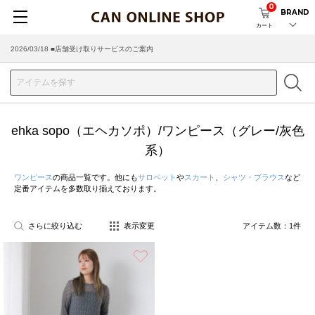
0
BRAND
カート
2026/03/18 ■店舗受け取りサービスのご案内
ehka sopo（エヘカソポ）/ワンピース（グレー/灰色
系）
ワンピース
の商品一覧です。他にも
サロペット
や
スカート
、
シャツ・ブラウス
など
定番アイテムを多数取り揃えております。
さらに絞り込む
表示変更
アイテム数：
1
件
お気に入り