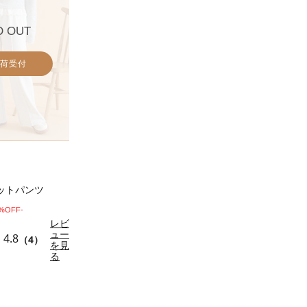
D OUT
荷受付
ットパンツ
0%OFF-
レビ
ュー
4.8
（4）
を見
る