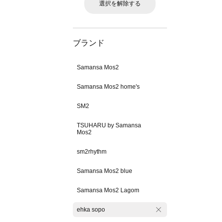
選択を解除する
ブランド
Samansa Mos2
Samansa Mos2 home's
SM2
TSUHARU by Samansa
Mos2
sm2rhythm
Samansa Mos2 blue
Samansa Mos2 Lagom
ehka sopo