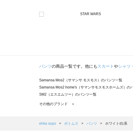
パンツ
の商品一覧です。他にも
スカート
や
シャツ
Samansa Mos2（サマンサ モスモス）のパンツ一覧
Samansa Mos2 home's（サマンサモスモスホームズ）
SM2（エスエムツー）のパンツ一覧
TSUHARU by Samansa Mos2（ツハルバイサマンサ
その他のブランド ＋
sm2rhythm（サマンサモスモス リズム）のパンツ一覧
Samansa Mos2 blue（サマンサモスモス ブルー）のパン
Samansa Mos2 Lagom（サマンサモスモス ラーゴム）
ehka sopo
ボトムス
パンツ
ホワイト/白系
ehka sopo（エヘカソポ）のパンツ一覧