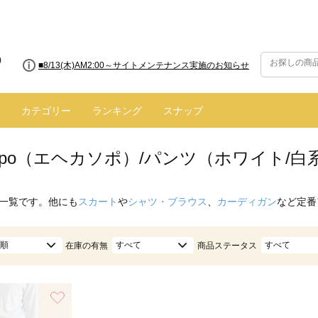
■8/13(木)AM2:00～サイトメンテナンス実施のお知らせ
カテゴリー
ランキング
スナップ
 sopo（エヘカソポ）/パンツ（ホワイト/白
一覧です。他にも
スカート
や
シャツ・ブラウス
、
カーディガン
など定番
順
すべて
すべて
在庫の有無
商品ステータス
お気に入り