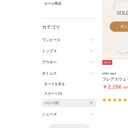
セール商品
SOL
カテゴリ
再入
ワンピース
トップス
アウター
SALE
ボトムス
ehka sopo
フレアスウェ
すべてを見る
￥2,156
-6
スカート(1)
パンツ(1)
シューズ