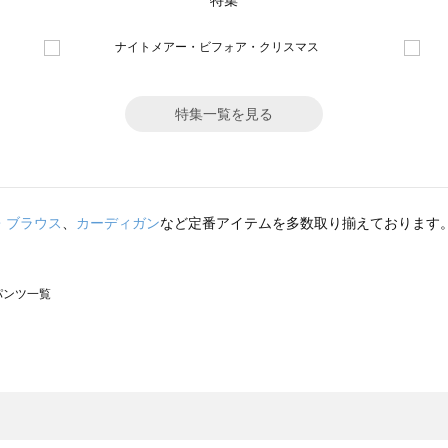
特集
特集一覧を見る
・ブラウス
、
カーディガン
など定番アイテムを多数取り揃えております
のパンツ一覧
モスモス）のパンツ一覧
ツ一覧
のパンツ一覧