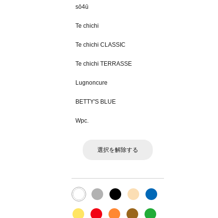
sō4ū
Te chichi
Te chichi CLASSIC
Te chichi TERRASSE
Lugnoncure
BETTY'S BLUE
Wpc.
選択を解除する