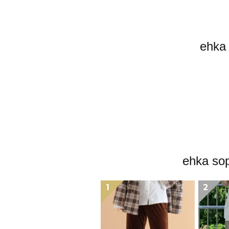
eh
ehka
1
2