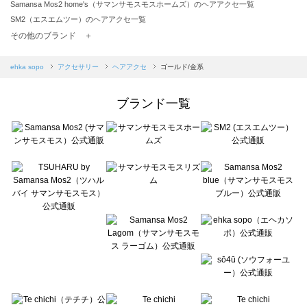
Samansa Mos2 home's（サマンサモスモスホームズ）のヘアアクセ一覧
SM2（エスエムツー）のヘアアクセ一覧
TSUHARU by Samansa Mos2（ツハルバイサマンサモスモス）のヘアアクセ一覧
その他のブランド ＋
sm2rhythm（サマンサモスモス リズム）のヘアアクセ一覧
Samansa Mos2 blue（サマンサモスモス ブルー）のヘアアクセ一覧
ehka sopo
アクセサリー
ヘアアクセ
ゴールド/金系
Samansa Mos2 Lagom（サマンサモスモス ラーゴム）のヘアアクセ一覧
ehka sopo（エヘカソポ）のヘアアクセ一覧
ブランド一覧
sō4ū（ソウフォーユー）のヘアアクセ一覧
Te chichi（テチチ）のヘアアクセ一覧
Te chichi CLASSIC（テチチ クラシック）のヘアアクセ一覧
Te chichi TERRASSE（テチチ テラス）のヘアアクセ一覧
Lugnoncure（ルノンキュール）のヘアアクセ一覧
BETTY'S BLUE（べティーズブルー）のヘアアクセ一覧
Wpc.（ワールドパーティー）のヘアアクセ一覧