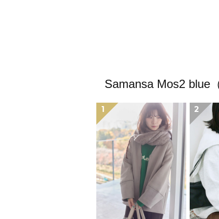
Samansa Mos
1
2