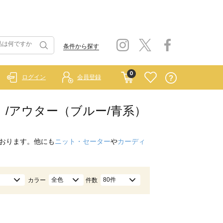
条件から探す
0
ログイン
会員登録
ルー）/アウター（ブルー/青系）
おります。他にも
ニット・セーター
や
カーディ
全色
80件
カラー
件数