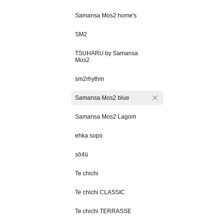
Samansa Mos2 home's
SM2
TSUHARU by Samansa
Mos2
sm2rhythm
Samansa Mos2 blue
Samansa Mos2 Lagom
ehka sopo
sō4ū
Te chichi
Te chichi CLASSIC
Te chichi TERRASSE