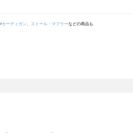
や
カーディガン
、
ストール・マフラー
などの商品も