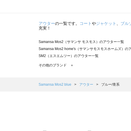
アウター
の一覧です。
コート
や
ジャケット
、
ブル
充実！
Samansa Mos2（サマンサ モスモス）のアウター一覧
Samansa Mos2 home's（サマンサモスモスホームズ）
SM2（エスエムツー）のアウター一覧
TSUHARU by Samansa Mos2（ツハルバイサマンサ
その他のブランド ＋
sm2rhythm（サマンサモスモス リズム）のアウター一覧
Samansa Mos2 blue（サマンサモスモス ブルー）のア
Samansa Mos2 Lagom（サマンサモスモス ラーゴム）
Samansa Mos2 blue
アウター
ブルー/青系
ehka sopo（エヘカソポ）のアウター一覧
sō4ū（ソウフォーユー）のアウター一覧
Te chichi（テチチ）のアウター一覧
Te chichi CLASSIC（テチチ クラシック）のアウター一覧
Te chichi TERRASSE（テチチ テラス）のアウター一覧
Lugnoncure（ルノンキュール）のアウター一覧