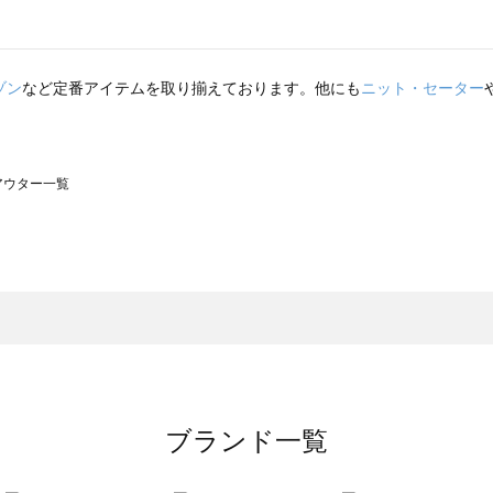
ゾン
など定番アイテムを取り揃えております。他にも
ニット・セーター
のアウター一覧
モスモス）のアウター一覧
ウター一覧
のアウター一覧
ブランド一覧