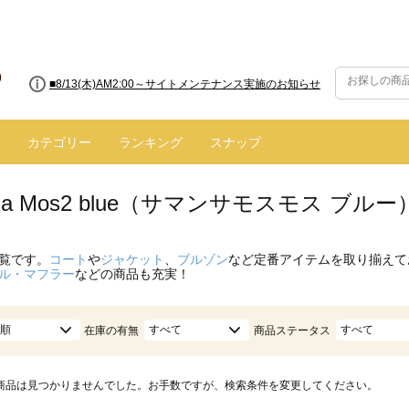
■8/13(木)AM2:00～サイトメンテナンス実施のお知らせ
カテゴリー
ランキング
スナップ
nsa Mos2 blue（サマンサモスモス ブ
覧です。
コート
や
ジャケット
、
ブルゾン
など定番アイテムを取り揃えて
ル・マフラー
などの商品も充実！
順
すべて
すべて
在庫の有無
商品ステータス
商品は見つかりませんでした。お手数ですが、検索条件を変更してください。