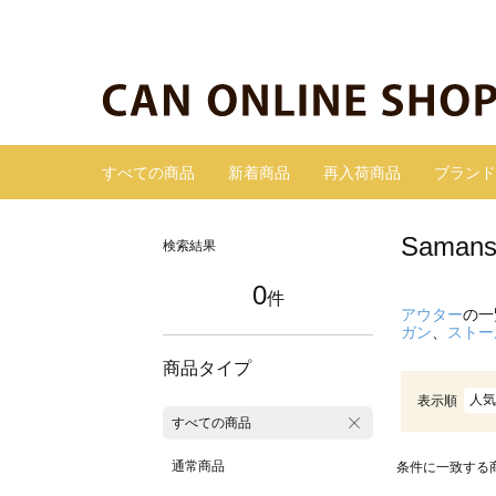
すべての商品
新着商品
再入荷商品
ブランド
Sama
検索結果
0
件
アウター
の一
ガン
、
ストー
商品タイプ
人気
表示順
すべての商品
通常商品
条件に一致する