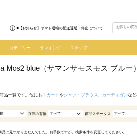
■【お知らせ】ヤマト運輸の配送遅延・停止について
カテゴリー
ランキング
スナップ
nsa Mos2 blue（サマンサモスモス ブ
商品一覧です。他にも
スカート
や
シャツ・ブラウス
、
カーディガン
など
順
すべて
すべて
在庫の有無
商品ステータス
商品は見つかりませんでした。お手数ですが、検索条件を変更してください。