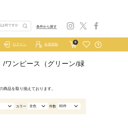
条件から探す
0
ログイン
会員登録
ルー）/ワンピース（グリーン/緑
の商品を取り揃えております。
全色
80件
カラー
件数