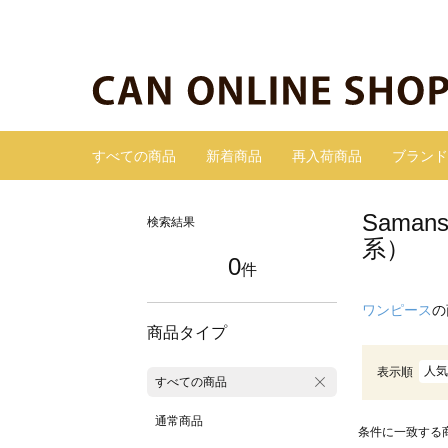
すべての商品
新着商品
再入荷商品
ブランド
Sama
検索結果
系）
0
件
ワンピース
の
商品タイプ
人気
表示順
すべての商品
通常商品
条件に一致する