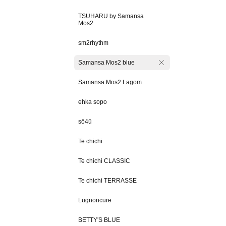
TSUHARU by Samansa
Mos2
sm2rhythm
Samansa Mos2 blue
Samansa Mos2 Lagom
ehka sopo
sō4ū
Te chichi
Te chichi CLASSIC
Te chichi TERRASSE
Lugnoncure
BETTY'S BLUE