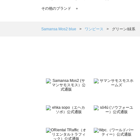
TSUHARU by Samansa Mos2（ツハルバイサマンサ
その他のブランド ＋
sm2rhythm（サマンサモスモス リズム）のワンピース一覧
Samansa Mos2 blue（サマンサモスモス ブルー）のワ
Samansa Mos2 Lagom（サマンサモスモス ラーゴム
Samansa Mos2 blue
ワンピース
グリーン/緑系
ehka sopo（エヘカソポ）のワンピース一覧
sō4ū（ソウフォーユー）のワンピース一覧
Te chichi（テチチ）のワンピース一覧
Te chichi CLASSIC（テチチ クラシック）のワンピース一
Te chichi TERRASSE（テチチ テラス）のワンピース一覧
Lugnoncure（ルノンキュール）のワンピース一覧
BETTY'S BLUE（べティーズブルー）のワンピース一覧
Wpc.（ワールドパーティー）のワンピース一覧