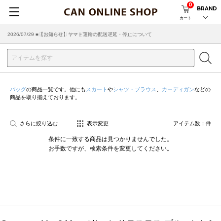
0
BRAND
カート
2026/07/29 ■【お知らせ】ヤマト運輸の配送遅延・停止について
2026/03/18 ■店舗受け取りサービスのご案内
バッグ
の商品一覧です。他にも
スカート
や
シャツ・ブラウス
、
カーディガン
などの
商品を取り揃えております。
さらに絞り込む
表示変更
アイテム数：
件
条件に一致する商品は見つかりませんでした。
お手数ですが、検索条件を変更してください。