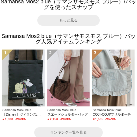
Samansa Mos2 blue（サマンサモスモス ブルー）/バッ
グを使ったスナップ
もっと見る
Samansa Mos2 blue（サマンサモスモス ブルー）バッ
グ人気アイテムランキング
1
2
3
Samansa Mos2 blue
Samansa Mos2 blue
Samansa Mos2 blue
【Disney】ヴィランズ/トートバッグ
スエードショルダーバッグ
COJI-COJI/フリルポーチ
￥1,980
￥2,156
￥1,595
-60%OFF-
-60%OFF-
-50%OFF-
ランキング一覧を見る