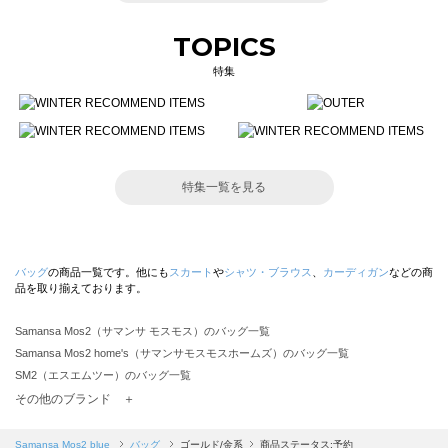
TOPICS
特集
特集一覧を見る
バッグ
の商品一覧です。他にも
スカート
や
シャツ・ブラウス
、
カーディガン
などの商
品を取り揃えております。
Samansa Mos2（サマンサ モスモス）のバッグ一覧
Samansa Mos2 home's（サマンサモスモスホームズ）のバッグ一覧
SM2（エスエムツー）のバッグ一覧
TSUHARU by Samansa Mos2（ツハルバイサマンサモスモス）のバッグ一覧
その他のブランド ＋
sm2rhythm（サマンサモスモス リズム）のバッグ一覧
Samansa Mos2 blue（サマンサモスモス ブルー）のバッグ一覧
Samansa Mos2 blue
バッグ
ゴールド/金系
商品ステータス:予約