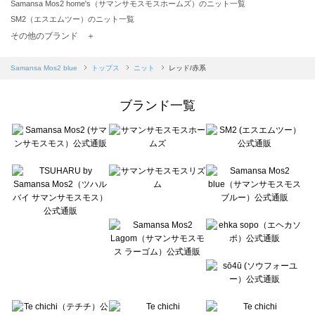
Samansa Mos2 home's（サマンサモスモスホームズ）のニット一覧
SM2（エスエムツー）のニット一覧
TSUHARU by Samansa Mos2（ツハルバイサマンサモスモス）のニット一覧
その他のブランド ＋
sm2rhythm（サマンサモスモス リズム）のニット一覧
Samansa Mos2 blue（サマンサモスモス ブルー）のニット一覧
Samansa Mos2 blue
トップス
ニット
レッド/赤系
Samansa Mos2 Lagom（サマンサモスモス ラーゴム）のニット一覧
ehka sopo（エヘカソポ）のニット一覧
ブランド一覧
sō4ū（ソウフォーユー）のニット一覧
Te chichi（テチチ）のニット一覧
Te chichi CLASSIC（テチチ クラシック）のニット一覧
Te chichi TERRASSE（テチチ テラス）のニット一覧
Lugnoncure（ルノンキュール）のニット一覧
BETTY'S BLUE（べティーズブルー）のニット一覧
Wpc.（ワールドパーティー）のニット一覧