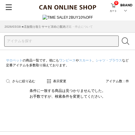
0
BRAND
カート
2026/07/29 ■【お知らせ】ヤマト運輸の配送遅延・停止について
2026/03/18 ■店舗受け取りサービスのご案内
サロペット
の商品一覧です。他にも
ワンピース
や
スカート
、
シャツ・ブラウス
など
定番アイテムを多数取り揃えております。
さらに絞り込む
表示変更
アイテム数：
件
条件に一致する商品は見つかりませんでした。
お手数ですが、検索条件を変更してください。