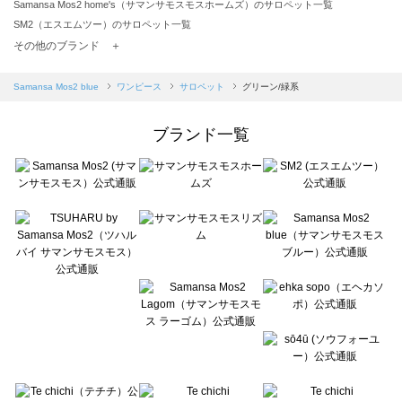
Samansa Mos2 home's（サマンサモスモスホームズ）のサロペット一覧
SM2（エスエムツー）のサロペット一覧
TSUHARU by Samansa Mos2（ツハルバイサマンサモスモス）のサロペット一覧
その他のブランド ＋
sm2rhythm（サマンサモスモス リズム）のサロペット一覧
Samansa Mos2 blue（サマンサモスモス ブルー）のサロペット一覧
Samansa Mos2 blue
ワンピース
サロペット
グリーン/緑系
Samansa Mos2 Lagom（サマンサモスモス ラーゴム）のサロペット一覧
ehka sopo（エヘカソポ）のサロペット一覧
ブランド一覧
sō4ū（ソウフォーユー）のサロペット一覧
Te chichi（テチチ）のサロペット一覧
Te chichi CLASSIC（テチチ クラシック）のサロペット一覧
Te chichi TERRASSE（テチチ テラス）のサロペット一覧
Lugnoncure（ルノンキュール）のサロペット一覧
BETTY'S BLUE（べティーズブルー）のサロペット一覧
Wpc.（ワールドパーティー）のサロペット一覧