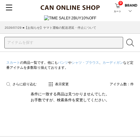
0
BRAND
カート
2026/07/29 ■【お知らせ】ヤマト運輸の配送遅延・停止について
2026/03/18 ■店舗受け取りサービスのご案内
スカート
の商品一覧です。他にも
パンツ
や
シャツ・ブラウス
、
カーディガン
など定
番アイテムを多数取り揃えております。
さらに絞り込む
表示変更
アイテム数：
件
条件に一致する商品は見つかりませんでした。
お手数ですが、検索条件を変更してください。