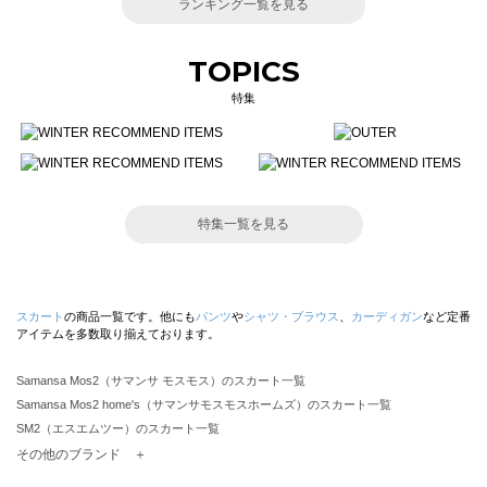
ランキング一覧を見る
TOPICS
特集
特集一覧を見る
スカート
の商品一覧です。他にも
パンツ
や
シャツ・ブラウス
、
カーディガン
など定番
アイテムを多数取り揃えております。
Samansa Mos2（サマンサ モスモス）のスカート一覧
Samansa Mos2 home's（サマンサモスモスホームズ）のスカート一覧
SM2（エスエムツー）のスカート一覧
TSUHARU by Samansa Mos2（ツハルバイサマンサモスモス）のスカート一覧
その他のブランド ＋
sm2rhythm（サマンサモスモス リズム）のスカート一覧