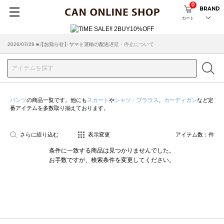
0
BRAND
カート
2026/07/29 ■【お知らせ】ヤマト運輸の配送遅延・停止について
2026/03/18 ■店舗受け取りサービスのご案内
パンツ
の商品一覧です。他にも
スカート
や
シャツ・ブラウス
、
カーディガン
など定
番アイテムを多数取り揃えております。
さらに絞り込む
表示変更
アイテム数：
件
条件に一致する商品は見つかりませんでした。
お手数ですが、検索条件を変更してください。