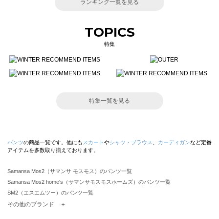
ランキング一覧を見る
TOPICS
特集
特集一覧を見る
パンツ
の商品一覧です。他にも
スカート
や
シャツ・ブラウス
、
カーディガン
など定番
アイテムを多数取り揃えております。
Samansa Mos2（サマンサ モスモス）のパンツ一覧
Samansa Mos2 home's（サマンサモスモスホームズ）のパンツ一覧
SM2（エスエムツー）のパンツ一覧
TSUHARU by Samansa Mos2（ツハルバイサマンサモスモス）のパンツ一覧
その他のブランド ＋
sm2rhythm（サマンサモスモス リズム）のパンツ一覧