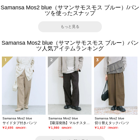
Samansa Mos2 blue（サマンサモスモス ブルー）/パン
ツを使ったスナップ
もっと見る
Samansa Mos2 blue（サマンサモスモス ブルー）パン
ツ人気アイテムランキング
1
2
3
Samansa Mos2 blue
Samansa Mos2 blue
Samansa Mos2 blue
サイドタブ付きパンツ
【吸湿発熱】マルチスタイルストレートパンツ
切り替えタックパンツ
￥2,695
￥1,980
￥1,617
-50%OFF-
-50%OFF-
-70%OFF-