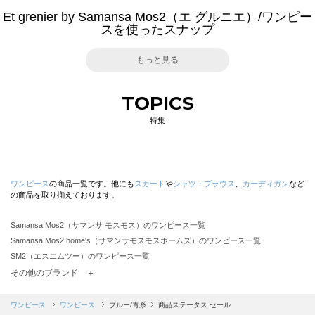
Et grenier by Samansa Mos2（エ グルニエ）/ワンピー
スを使ったスナップ
もっと見る
TOPICS
特集
ワンピース
の商品一覧です。他にも
スカート
や
シャツ・ブラウス
、
カーディガン
など
の商品を取り揃えております。
Samansa Mos2（サマンサ モスモス）のワンピース一覧
Samansa Mos2 home's（サマンサモスモスホームズ）のワンピース一覧
SM2（エスエムツー）のワンピース一覧
TSUHARU by Samansa Mos2（ツハルバイサマンサモスモス）のワンピース一覧
その他のブランド ＋
sm2rhythm（サマンサモスモス リズム）のワンピース一覧
Samansa Mos2 blue（サマンサモスモス ブルー）のワンピース一覧
ワンピース
ワンピース
ブルー/青系
商品ステータス:セール