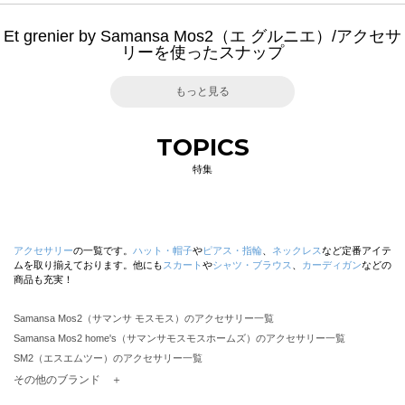
Et grenier by Samansa Mos2（エ グルニエ）/アクセサ
リーを使ったスナップ
もっと見る
TOPICS
特集
アクセサリー
の一覧です。
ハット・帽子
や
ピアス・指輪
、
ネックレス
など定番アイテ
ムを取り揃えております。他にも
スカート
や
シャツ・ブラウス
、
カーディガン
などの
商品も充実！
Samansa Mos2（サマンサ モスモス）のアクセサリー一覧
Samansa Mos2 home's（サマンサモスモスホームズ）のアクセサリー一覧
SM2（エスエムツー）のアクセサリー一覧
TSUHARU by Samansa Mos2（ツハルバイサマンサモスモス）のアクセサリー一覧
その他のブランド ＋
sm2rhythm（サマンサモスモス リズム）のアクセサリー一覧