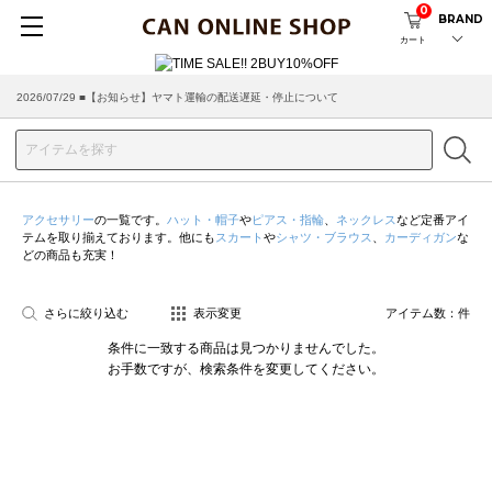
0
BRAND
カート
2026/07/29 ■【お知らせ】ヤマト運輸の配送遅延・停止について
アクセサリー
の一覧です。
ハット・帽子
や
ピアス・指輪
、
ネックレス
など定番アイ
テムを取り揃えております。他にも
スカート
や
シャツ・ブラウス
、
カーディガン
な
どの商品も充実！
さらに絞り込む
表示変更
アイテム数：
件
条件に一致する商品は見つかりませんでした。
お手数ですが、検索条件を変更してください。