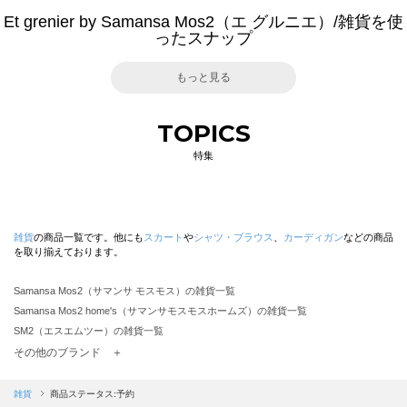
Et grenier by Samansa Mos2（エ グルニエ）/雑貨を使
ったスナップ
もっと見る
TOPICS
特集
雑貨
の商品一覧です。他にも
スカート
や
シャツ・ブラウス
、
カーディガン
などの商品
を取り揃えております。
Samansa Mos2（サマンサ モスモス）の雑貨一覧
Samansa Mos2 home's（サマンサモスモスホームズ）の雑貨一覧
SM2（エスエムツー）の雑貨一覧
TSUHARU by Samansa Mos2（ツハルバイサマンサモスモス）の雑貨一覧
その他のブランド ＋
sm2rhythm（サマンサモスモス リズム）の雑貨一覧
Samansa Mos2 blue（サマンサモスモス ブルー）の雑貨一覧
雑貨
商品ステータス:予約