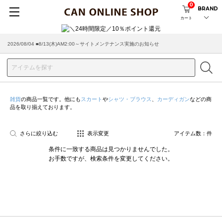
0
BRAND
カート
2026/08/04 ■8/13(木)AM2:00～サイトメンテナンス実施のお知らせ
雑貨
の商品一覧です。他にも
スカート
や
シャツ・ブラウス
、
カーディガン
などの商
品を取り揃えております。
さらに絞り込む
表示変更
アイテム数：
件
条件に一致する商品は見つかりませんでした。
お手数ですが、検索条件を変更してください。