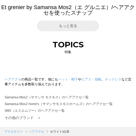
Et grenier by Samansa Mos2（エ グルニエ）/ヘアアク
セを使ったスナップ
もっと見る
TOPICS
特集
ヘアアクセ
の商品一覧です。他にも
ハット・帽子
や
ピアス・指輪
、
ネックレス
など定
番アイテムを多数取り揃えております。
Samansa Mos2（サマンサ モスモス）のヘアアクセ一覧
Samansa Mos2 home's（サマンサモスモスホームズ）のヘアアクセ一覧
SM2（エスエムツー）のヘアアクセ一覧
TSUHARU by Samansa Mos2（ツハルバイサマンサモスモス）のヘアアクセ一覧
その他のブランド ＋
sm2rhythm（サマンサモスモス リズム）のヘアアクセ一覧
Samansa Mos2 blue（サマンサモスモス ブルー）のヘアアクセ一覧
アクセサリー
ヘアアクセ
ホワイト/白系