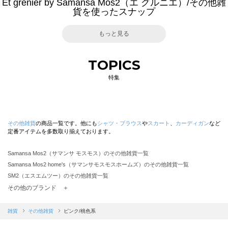
Et grenier by Samansa Mos2（エ グルニエ）/その他雑
貨を使ったスナップ
もっと見る
TOPICS
特集
その他雑貨
の商品一覧です。他にも
シャツ・ブラウス
や
スカート
、
カーディガン
など
定番アイテムを多数取り揃えております。
Samansa Mos2（サマンサ モスモス）のその他雑貨一覧
Samansa Mos2 home's（サマンサモスモスホームズ）のその他雑貨一覧
SM2（エスエムツー）のその他雑貨一覧
TSUHARU by Samansa Mos2（ツハルバイサマンサモスモス）のその他雑貨一覧
その他のブランド ＋
sm2rhythm（サマンサモスモス リズム）のその他雑貨一覧
Samansa Mos2 blue（サマンサモスモス ブルー）のその他雑貨一覧
雑貨
その他雑貨
ピンク/桃色系
Samansa Mos2 Lagom（サマンサモスモス ラーゴム）のその他雑貨一覧