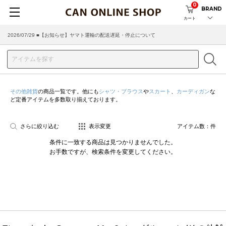
0
BRAND
カート
2026/07/29 ■【お知らせ】ヤマト運輸の配送遅延・停止について
その他雑貨
の商品一覧です。他にも
シャツ・ブラウス
や
スカート
、
カーディガン
な
ど定番アイテムを多数取り揃えております。
さらに絞り込む
表示変更
アイテム数：
件
条件に一致する商品は見つかりませんでした。
お手数ですが、検索条件を変更してください。