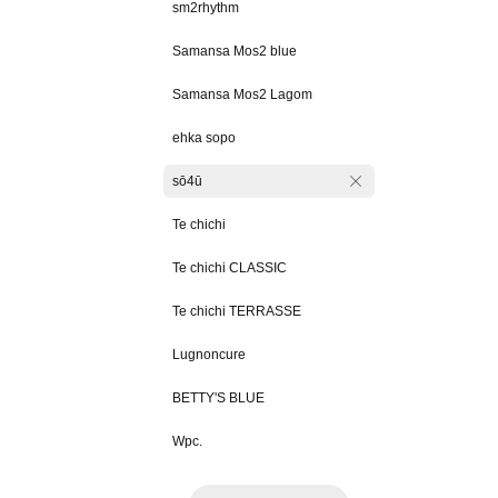
sm2rhythm
Samansa Mos2 blue
Samansa Mos2 Lagom
ehka sopo
sō4ū
Te chichi
Te chichi CLASSIC
Te chichi TERRASSE
Lugnoncure
BETTY'S BLUE
Wpc.