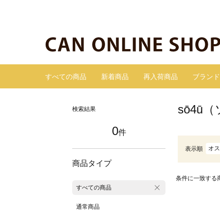
すべての商品
新着商品
再入荷商品
ブランド
sō4ū
検索結果
0
件
オス
表示順
商品タイプ
条件に一致する
すべての商品
通常商品