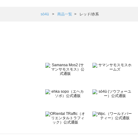
Samansa Mos2 blue（サマンサモスモス ブルー）の一覧
Samansa Mos2 Lagom（サマンサモスモス ラーゴム）の
sō4ū
商品一覧
レッド/赤系
ehka sopo（エヘカソポ）の一覧
sō4ū（ソウフォーユー）の一覧
Te chichi（テチチ）の一覧
Te chichi CLASSIC（テチチ クラシック）の一覧
Te chichi TERRASSE（テチチ テラス）の一覧
Lugnoncure（ルノンキュール）の一覧
BETTY'S BLUE（べティーズブルー）の一覧
Wpc.（ワールドパーティー）の一覧