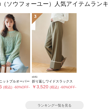
4ū（ソウフォーユー）人気アイテムラン
3
sō4ū
ニットプルオーバー
折り返しワイドスラックス
6
￥3,520
(税込)
-60%OFF-
(税込)
-60%OFF-
ランキング一覧を見る