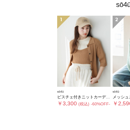
sō
1
2
sō4ū
sō4ū
ビスチェ付きニットカーディガン
メッシュ
￥3,300
￥2,59
(税込)
-60%OFF-