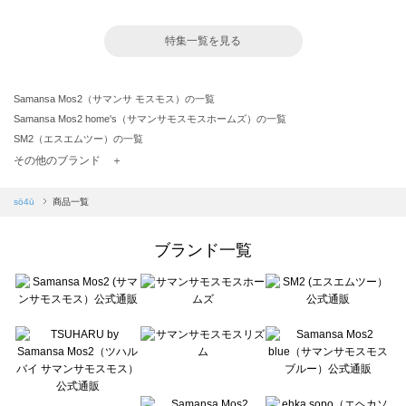
特集一覧を見る
Samansa Mos2（サマンサ モスモス）の一覧
Samansa Mos2 home's（サマンサモスモスホームズ）の一覧
SM2（エスエムツー）の一覧
TSUHARU by Samansa Mos2（ツハルバイサマンサモスモス）の一覧
その他のブランド ＋
sm2rhythm（サマンサモスモス リズム）の一覧
Samansa Mos2 blue（サマンサモスモス ブルー）の一覧
sō4ū
商品一覧
Samansa Mos2 Lagom（サマンサモスモス ラーゴム）の一覧
ehka sopo（エヘカソポ）の一覧
ブランド一覧
sō4ū（ソウフォーユー）の一覧
Te chichi（テチチ）の一覧
Te chichi CLASSIC（テチチ クラシック）の一覧
Te chichi TERRASSE（テチチ テラス）の一覧
Lugnoncure（ルノンキュール）の一覧
BETTY'S BLUE（べティーズブルー）の一覧
Wpc.（ワールドパーティー）の一覧