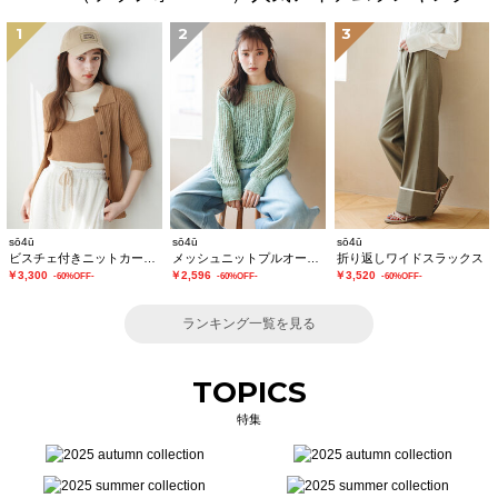
1
2
3
sō4ū
sō4ū
sō4ū
ビスチェ付きニットカーディガン
メッシュニットプルオーバー
折り返しワイドスラックス
￥3,300
￥2,596
￥3,520
-60%OFF-
-60%OFF-
-60%OFF-
ランキング一覧を見る
TOPICS
特集