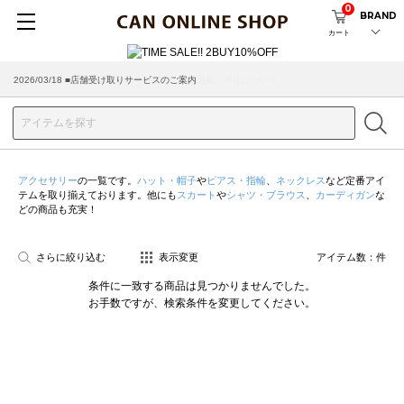
0
BRAND
カート
2026/03/18 ■店舗受け取りサービスのご案内
アクセサリー
の一覧です。
ハット・帽子
や
ピアス・指輪
、
ネックレス
など定番アイ
テムを取り揃えております。他にも
スカート
や
シャツ・ブラウス
、
カーディガン
な
どの商品も充実！
さらに絞り込む
表示変更
アイテム数：
件
条件に一致する商品は見つかりませんでした。
お手数ですが、検索条件を変更してください。