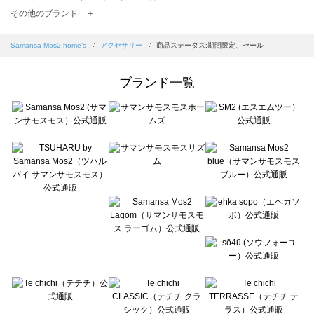
TSUHARU by Samansa Mos2（ツハルバイサマンサモスモス）のアクセサリー一覧
その他のブランド ＋
sm2rhythm（サマンサモスモス リズム）のアクセサリー一覧
Samansa Mos2 blue（サマンサモスモス ブルー）のアクセサリー一覧
Samansa Mos2 home's
アクセサリー
商品ステータス:期間限定、セール
Samansa Mos2 Lagom（サマンサモスモス ラーゴム）のアクセサリー一覧
ehka sopo（エヘカソポ）のアクセサリー一覧
ブランド一覧
sō4ū（ソウフォーユー）のアクセサリー一覧
Te chichi（テチチ）のアクセサリー一覧
Te chichi CLASSIC（テチチ クラシック）のアクセサリー一覧
Te chichi TERRASSE（テチチ テラス）のアクセサリー一覧
Lugnoncure（ルノンキュール）のアクセサリー一覧
BETTY'S BLUE（べティーズブルー）のアクセサリー一覧
Wpc.（ワールドパーティー）のアクセサリー一覧