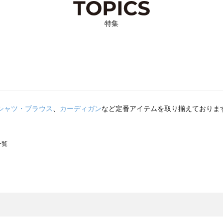
特集
シャツ・ブラウス
、
カーディガン
など定番アイテムを取り揃えておりま
一覧
スモス）の一覧
一覧