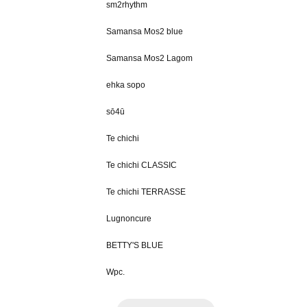
sm2rhythm
Samansa Mos2 blue
Samansa Mos2 Lagom
ehka sopo
sō4ū
Te chichi
Te chichi CLASSIC
Te chichi TERRASSE
Lugnoncure
BETTY'S BLUE
Wpc.