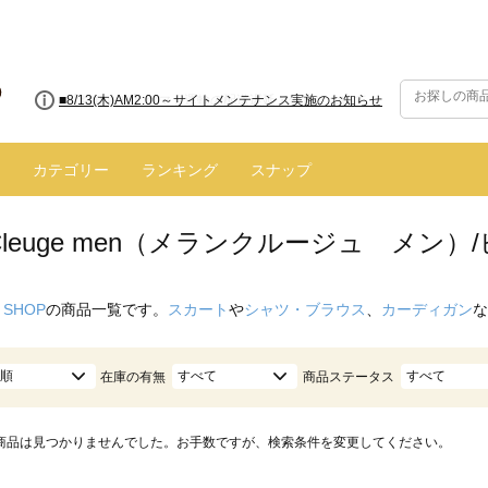
■8/13(木)AM2:00～サイトメンテナンス実施のお知らせ
カテゴリー
ランキング
スナップ
n Cleuge men（メランクルージュ メン）
 SHOP
の商品一覧です。
スカート
や
シャツ・ブラウス
、
カーディガン
な
順
すべて
すべて
在庫の有無
商品ステータス
商品は見つかりませんでした。お手数ですが、検索条件を変更してください。