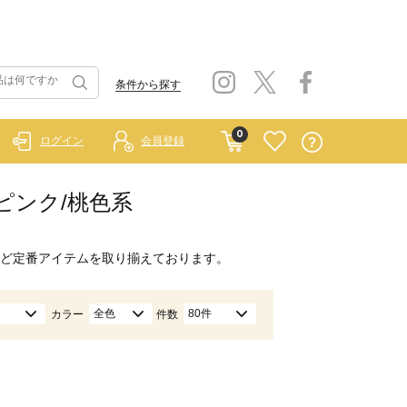
条件から探す
0
ログイン
会員登録
/ピンク/桃色系
ど定番アイテムを取り揃えております。
全色
80件
カラー
件数