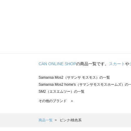
CAN ONLINE SHOP
の商品一覧です。
スカート
や
Samansa Mos2（サマンサ モスモス）の一覧
Samansa Mos2 home's（サマンサモスモスホームズ）の
SM2（エスエムツー）の一覧
TSUHARU by Samansa Mos2（ツハルバイサマンサモ
その他のブランド ＋
sm2rhythm（サマンサモスモス リズム）の一覧
Samansa Mos2 blue（サマンサモスモス ブルー）の一覧
Samansa Mos2 Lagom（サマンサモスモス ラーゴム）の
商品一覧
ピンク/桃色系
ehka sopo（エヘカソポ）の一覧