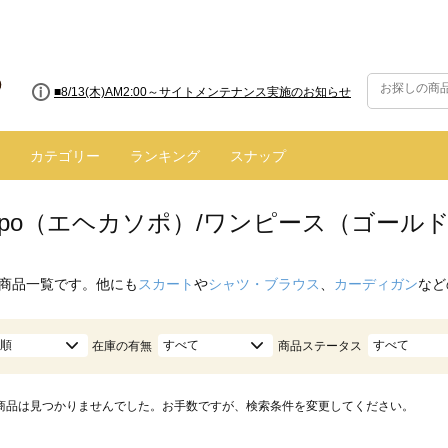
■8/13(木)AM2:00～サイトメンテナンス実施のお知らせ
カテゴリー
ランキング
スナップ
 sopo（エヘカソポ）/ワンピース（ゴール
商品一覧です。他にも
スカート
や
シャツ・ブラウス
、
カーディガン
など
順
すべて
すべて
在庫の有無
商品ステータス
商品は見つかりませんでした。お手数ですが、検索条件を変更してください。