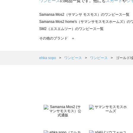
ワンピース
の商品一覧です。他にも
スカート
や
シ
Samansa Mos2（サマンサ モスモス）のワンピース一覧
Samansa Mos2 home's（サマンサモスモスホームズ）
SM2（エスエムツー）のワンピース一覧
TSUHARU by Samansa Mos2（ツハルバイサマンサ
その他のブランド ＋
sm2rhythm（サマンサモスモス リズム）のワンピース一覧
Samansa Mos2 blue（サマンサモスモス ブルー）のワ
Samansa Mos2 Lagom（サマンサモスモス ラーゴム
ehka sopo
ワンピース
ワンピース
ゴールド/
ehka sopo（エヘカソポ）のワンピース一覧
sō4ū（ソウフォーユー）のワンピース一覧
Te chichi（テチチ）のワンピース一覧
Te chichi CLASSIC（テチチ クラシック）のワンピース一
Te chichi TERRASSE（テチチ テラス）のワンピース一覧
Lugnoncure（ルノンキュール）のワンピース一覧
BETTY'S BLUE（べティーズブルー）のワンピース一覧
Wpc.（ワールドパーティー）のワンピース一覧