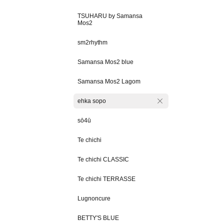
TSUHARU by Samansa
Mos2
sm2rhythm
Samansa Mos2 blue
Samansa Mos2 Lagom
ehka sopo
sō4ū
Te chichi
Te chichi CLASSIC
Te chichi TERRASSE
Lugnoncure
BETTY'S BLUE