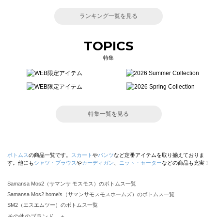
ランキング一覧を見る
TOPICS
特集
特集一覧を見る
ボトムス
の商品一覧です。
スカート
や
パンツ
など定番アイテムを取り揃えておりま
す。他にも
シャツ・ブラウス
や
カーディガン
、
ニット・セーター
などの商品も充実！
Samansa Mos2（サマンサ モスモス）のボトムス一覧
Samansa Mos2 home's（サマンサモスモスホームズ）のボトムス一覧
SM2（エスエムツー）のボトムス一覧
TSUHARU by Samansa Mos2（ツハルバイサマンサモスモス）のボトムス一覧
その他のブランド ＋