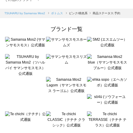
sm2rhythm（サマンサモスモス リズム）のボトムス一覧
Samansa Mos2 blue（サマンサモスモス ブルー）のボトムス一覧
TSUHARU by Samansa Mos2
ボトムス
ピンク/桃色系
商品ステータス:予約
Samansa Mos2 Lagom（サマンサモスモス ラーゴム）のボトムス一覧
ehka sopo（エヘカソポ）のボトムス一覧
ブランド一覧
sō4ū（ソウフォーユー）のボトムス一覧
Te chichi（テチチ）のボトムス一覧
Te chichi CLASSIC（テチチ クラシック）のボトムス一覧
Te chichi TERRASSE（テチチ テラス）のボトムス一覧
Lugnoncure（ルノンキュール）のボトムス一覧
BETTY'S BLUE（べティーズブルー）のボトムス一覧
Wpc.（ワールドパーティー）のボトムス一覧