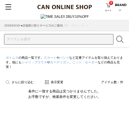
0
BRAND
カート
2026/07/29 ■【お知らせ】ヤマト運輸の配送遅延・停止について
2026/03/18 ■店舗受け取りサービスのご案内
ボトムス
の商品一覧です。
スカート
や
パンツ
など定番アイテムを取り揃えておりま
す。他にも
シャツ・ブラウス
や
カーディガン
、
ニット・セーター
などの商品も充
実！
さらに絞り込む
表示変更
アイテム数：
件
条件に一致する商品は見つかりませんでした。
お手数ですが、検索条件を変更してください。