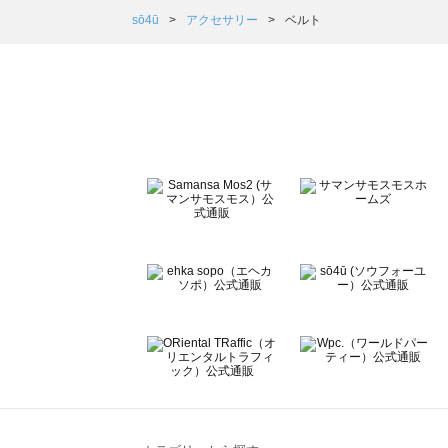
Samansa Mos2 Lagom（サマンサモスモス ラーゴム）
sō4ū
アクセサリー
ベルト
ehka sopo（エヘカソポ）のベルト一覧
sō4ū（ソウフォーユー）のベルト一覧
Te chichi（テチチ）のベルト一覧
Te chichi CLASSIC（テチチ クラシック）のベルト一覧
Te chichi TERRASSE（テチチ テラス）のベルト一覧
Lugnoncure（ルノンキュール）のベルト一覧
BETTY'S BLUE（べティーズブルー）のベルト一覧
Wpc.（ワールドパーティー）のベルト一覧