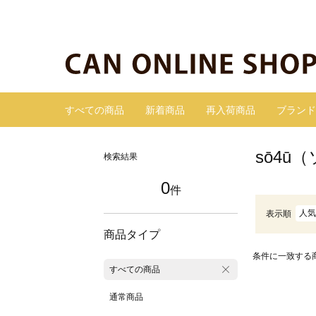
すべての商品
新着商品
再入荷商品
ブランド
sō4ū
検索結果
0
件
人気
表示順
商品タイプ
条件に一致する
すべての商品
通常商品