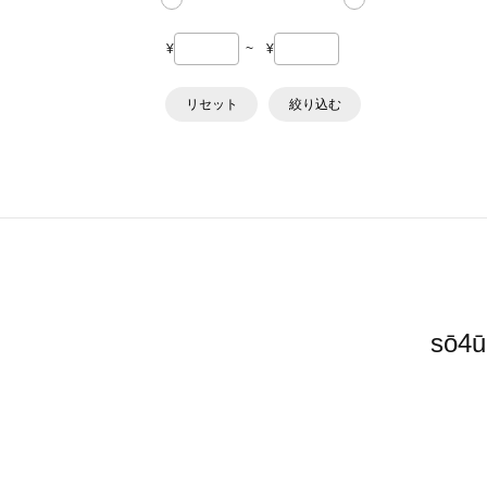
¥
~
¥
リセット
絞り込む
sō