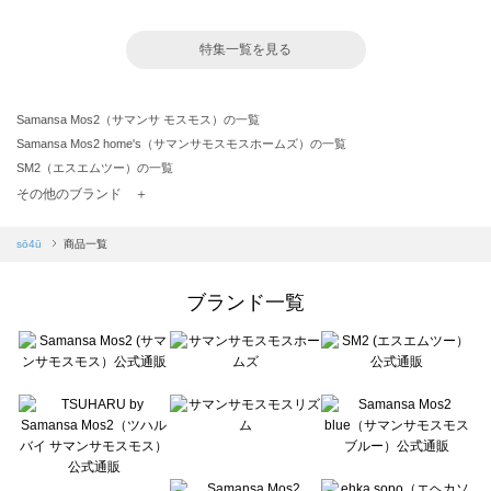
特集一覧を見る
Samansa Mos2（サマンサ モスモス）の一覧
Samansa Mos2 home's（サマンサモスモスホームズ）の一覧
SM2（エスエムツー）の一覧
TSUHARU by Samansa Mos2（ツハルバイサマンサモスモス）の一覧
その他のブランド ＋
sm2rhythm（サマンサモスモス リズム）の一覧
Samansa Mos2 blue（サマンサモスモス ブルー）の一覧
sō4ū
商品一覧
Samansa Mos2 Lagom（サマンサモスモス ラーゴム）の一覧
ehka sopo（エヘカソポ）の一覧
ブランド一覧
sō4ū（ソウフォーユー）の一覧
Te chichi（テチチ）の一覧
Te chichi CLASSIC（テチチ クラシック）の一覧
Te chichi TERRASSE（テチチ テラス）の一覧
Lugnoncure（ルノンキュール）の一覧
BETTY'S BLUE（べティーズブルー）の一覧
Wpc.（ワールドパーティー）の一覧