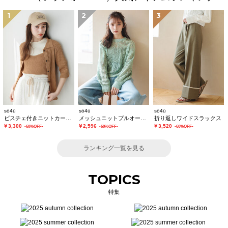
1
2
3
sō4ū
sō4ū
sō4ū
ビスチェ付きニットカーディガン
メッシュニットプルオーバー
折り返しワイドスラックス
￥3,300
￥2,596
￥3,520
-60%OFF-
-60%OFF-
-60%OFF-
ランキング一覧を見る
TOPICS
特集