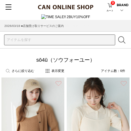
0
BRAND
カート
2026/03/18 ■店舗受け取りサービスのご案内
sō4ū（ソウフォーユー）
さらに絞り込む
表示変更
アイテム数：
6
件
お気に入り