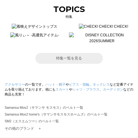
TOPICS
特集
特集一覧を見る
アクセサリー
の一覧です。
ハット・帽子
や
ピアス・指輪
、
ネックレス
など定番アイテ
ムを取り揃えております。他にも
スカート
や
シャツ・ブラウス
、
カーディガン
などの
商品も充実！
Samansa Mos2（サマンサ モスモス）のベルト一覧
Samansa Mos2 home's（サマンサモスモスホームズ）のベルト一覧
SM2（エスエムツー）のベルト一覧
TSUHARU by Samansa Mos2（ツハルバイサマンサモスモス）のベルト一覧
その他のブランド ＋
sm2rhythm（サマンサモスモス リズム）のベルト一覧