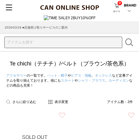
0
BRAND
カート
2026/03/18 ■店舗受け取りサービスのご案内
Te chichi（テチチ）/ベルト（ブラウン/茶色系）
アクセサリー
の一覧です。
ハット・帽子
や
ピアス・指輪
、
ネックレス
など定番アイ
テムを取り揃えております。他にも
スカート
や
シャツ・ブラウス
、
カーディガン
な
どの商品も充実！
さらに絞り込む
表示変更
アイテム数：
2
件
お気に入り
SOLD OUT