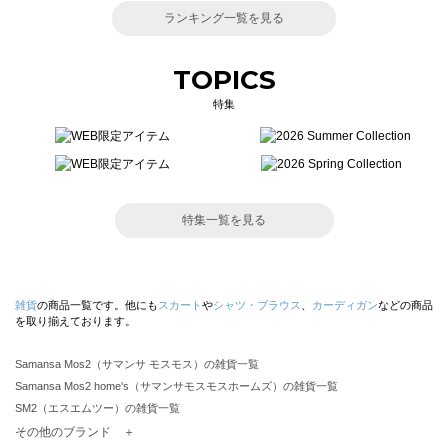
ランキング一覧を見る
TOPICS
特集
特集一覧を見る
雑貨
の商品一覧です。他にも
スカート
や
シャツ・ブラウス
、
カーディガン
などの商品
を取り揃えております。
Samansa Mos2（サマンサ モスモス）の雑貨一覧
Samansa Mos2 home's（サマンサモスモスホームズ）の雑貨一覧
SM2（エスエムツー）の雑貨一覧
TSUHARU by Samansa Mos2（ツハルバイサマンサモスモス）の雑貨一覧
その他のブランド ＋