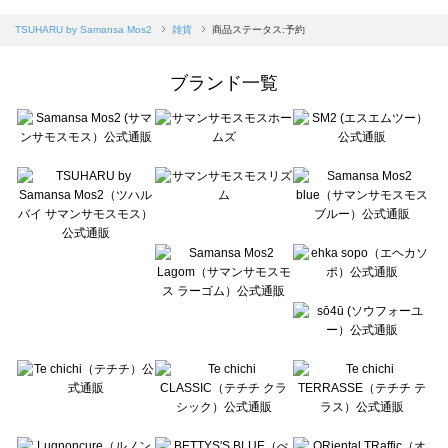
sm2rhythm（サマンサモスモス リズム）の雑貨一覧
Samansa Mos2 blue（サマンサモスモス ブルー）の雑貨一覧
TSUHARU by Samansa Mos2
雑貨
商品ステータス:予約
Samansa Mos2 Lagom（サマンサモスモス ラーゴム）の雑貨一覧
ehka sopo（エヘカソポ）の雑貨一覧
ブランド一覧
sō4ū（ソウフォーユー）の雑貨一覧
Te chichi（テチチ）の雑貨一覧
Te chichi CLASSIC（テチチ クラシック）の雑貨一覧
Te chichi TERRASSE（テチチ テラス）の雑貨一覧
Lugnoncure（ルノンキュール）の雑貨一覧
BETTY'S BLUE（べティーズブルー）の雑貨一覧
Wpc.（ワールドパーティー）の雑貨一覧