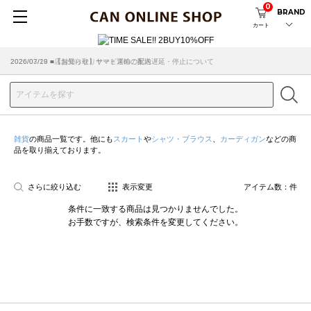
0
BRAND
カート
2026/07/29 ■【お知らせ】ヤマト運輸の配送遅延・停止について
2026/03/18 ■店舗受け取りサービスのご案内
雑貨
の商品一覧です。他にも
スカート
や
シャツ・ブラウス
、
カーディガン
などの商
品を取り揃えております。
さらに絞り込む
表示変更
アイテム数：
件
条件に一致する商品は見つかりませんでした。
お手数ですが、検索条件を変更してください。