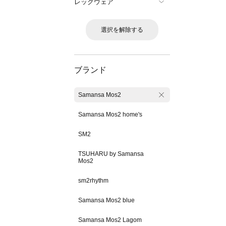
レッグウェア
選択を解除する
ブランド
Samansa Mos2
Samansa Mos2 home's
SM2
TSUHARU by Samansa
Mos2
sm2rhythm
Samansa Mos2 blue
Samansa Mos2 Lagom