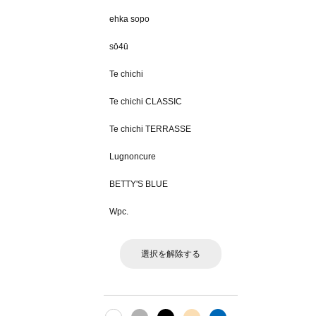
ehka sopo
sō4ū
Te chichi
Te chichi CLASSIC
Te chichi TERRASSE
Lugnoncure
BETTY'S BLUE
Wpc.
選択を解除する