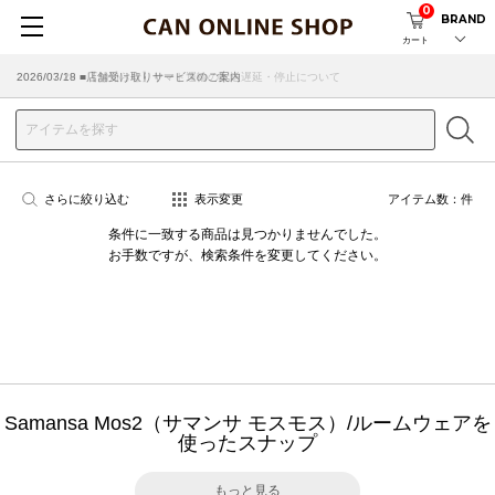
0
BRAND
カート
2026/07/29 ■【お知らせ】ヤマト運輸の配送遅延・停止について
2026/03/18 ■店舗受け取りサービスのご案内
さらに絞り込む
表示変更
アイテム数：
件
条件に一致する商品は見つかりませんでした。
お手数ですが、検索条件を変更してください。
Samansa Mos2（サマンサ モスモス）/ルームウェアを
使ったスナップ
もっと見る