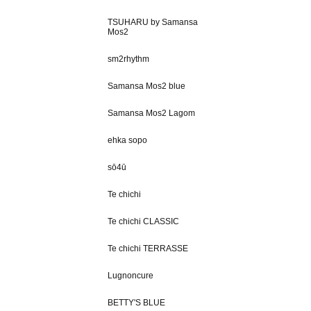
TSUHARU by Samansa
Mos2
sm2rhythm
Samansa Mos2 blue
Samansa Mos2 Lagom
ehka sopo
sō4ū
Te chichi
Te chichi CLASSIC
Te chichi TERRASSE
Lugnoncure
BETTY'S BLUE