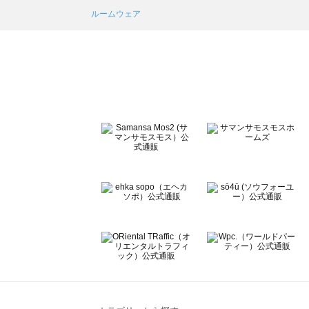
Samansa Mos2 Lagom（サマンサモスモス ラーゴム
ルームウェア
ehka sopo（エヘカソポ）のルームウェア一覧
sō4ū（ソウフォーユー）のルームウェア一覧
Te chichi（テチチ）のルームウェア一覧
Te chichi CLASSIC（テチチ クラシック）のルームウェア
Te chichi TERRASSE（テチチ テラス）のルームウェア一
Lugnoncure（ルノンキュール）のルームウェア一覧
BETTY'S BLUE（べティーズブルー）のルームウェア一覧
Wpc.（ワールドパーティー）のルームウェア一覧