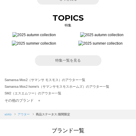
TOPICS
特集
特集一覧を見る
Samansa Mos2（サマンサ モスモス）のアウター一覧
Samansa Mos2 home's（サマンサモスモスホームズ）のアウター一覧
SM2（エスエムツー）のアウター一覧
TSUHARU by Samansa Mos2（ツハルバイサマンサモスモス）のアウター一覧
その他のブランド ＋
sm2rhythm（サマンサモスモス リズム）のアウター一覧
Samansa Mos2 blue（サマンサモスモス ブルー）のアウター一覧
sō4ū
アウター
商品ステータス:期間限定
Samansa Mos2 Lagom（サマンサモスモス ラーゴム）のアウター一覧
ehka sopo（エヘカソポ）のアウター一覧
ブランド一覧
sō4ū（ソウフォーユー）のアウター一覧