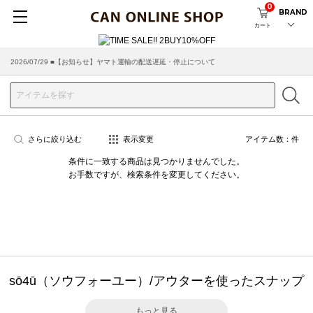
0
BRAND
カート
2026/07/29 ■【お知らせ】ヤマト運輸の配送遅延・停止について
2026/03/18 ■店舗受け取りサービスのご案内
さらに絞り込む
表示変更
アイテム数：
件
条件に一致する商品は見つかりませんでした。
お手数ですが、検索条件を変更してください。
sō4ū（ソウフォーユー）/アウターを使ったスナップ
もっと見る