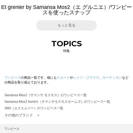
Et grenier by Samansa Mos2（エ グルニエ）/ワンピー
スを使ったスナップ
もっと見る
TOPICS
特集
ワンピース
の商品一覧です。他にも
スカート
や
シャツ・ブラウス
、
カーディガン
など
の商品を取り揃えております。
Samansa Mos2（サマンサ モスモス）のワンピース一覧
Samansa Mos2 home's（サマンサモスモスホームズ）のワンピース一覧
SM2（エスエムツー）のワンピース一覧
TSUHARU by Samansa Mos2（ツハルバイサマンサモスモス）のワンピース一覧
その他のブランド ＋
sm2rhythm（サマンサモスモス リズム）のワンピース一覧
Samansa Mos2 blue（サマンサモスモス ブルー）のワンピース一覧
ワンピース