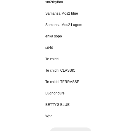
sm2rhythm
Samansa Mos2 blue
Samansa Mos2 Lagom
ehka sopo
sō4ū
Te chichi
Te chichi CLASSIC
Te chichi TERRASSE
Lugnoncure
BETTY'S BLUE
Wpc.