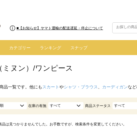
■【お知らせ】ヤマト運輸の配送遅延・停止について
カテゴリー
ランキング
スナップ
n.（ミヌン）/ワンピース
商品一覧です。他にも
スカート
や
シャツ・ブラウス
、
カーディガン
など
順
すべて
すべて
在庫の有無
商品ステータス
商品は見つかりませんでした。お手数ですが、検索条件を変更してください。