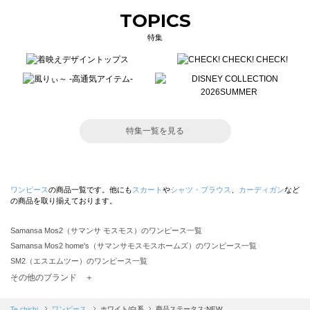
TOPICS
特集
特集一覧を見る
ワンピース
の商品一覧です。他にも
スカート
や
シャツ・ブラウス
、
カーディガン
など
の商品を取り揃えております。
Samansa Mos2（サマンサ モスモス）のワンピース一覧
Samansa Mos2 home's（サマンサモスモスホームズ）のワンピース一覧
SM2（エスエムツー）のワンピース一覧
TSUHARU by Samansa Mos2（ツハルバイサマンサモスモス）のワンピース一覧
その他のブランド ＋
sm2rhythm（サマンサモスモス リズム）のワンピース一覧
Samansa Mos2 blue（サマンサモスモス ブルー）のワンピース一覧
Te chichi
ワンピース
ホワイト/白系
商品ステータス:NEW