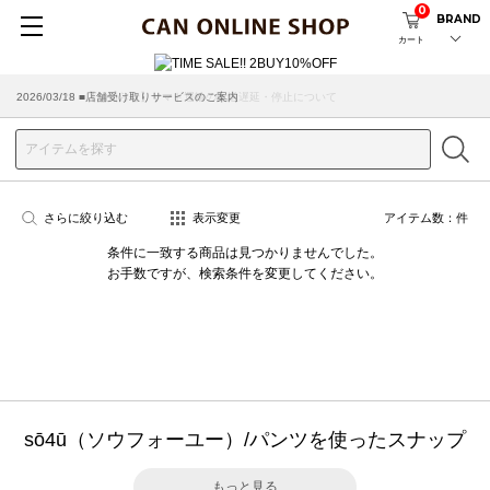
0
BRAND
カート
2026/07/29 ■【お知らせ】ヤマト運輸の配送遅延・停止について
2026/03/18 ■店舗受け取りサービスのご案内
さらに絞り込む
表示変更
アイテム数：
件
条件に一致する商品は見つかりませんでした。
お手数ですが、検索条件を変更してください。
sō4ū（ソウフォーユー）/パンツを使ったスナップ
もっと見る