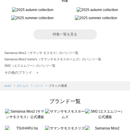
特集
特集一覧を見る
Samansa Mos2（サマンサ モスモス）のパンツ一覧
Samansa Mos2 home's（サマンサモスモスホームズ）のパンツ一覧
SM2（エスエムツー）のパンツ一覧
TSUHARU by Samansa Mos2（ツハルバイサマンサモスモス）のパンツ一覧
その他のブランド ＋
sm2rhythm（サマンサモスモス リズム）のパンツ一覧
Samansa Mos2 blue（サマンサモスモス ブルー）のパンツ一覧
sō4ū
ボトムス
パンツ
ブラック/黒系
Samansa Mos2 Lagom（サマンサモスモス ラーゴム）のパンツ一覧
ehka sopo（エヘカソポ）のパンツ一覧
ブランド一覧
sō4ū（ソウフォーユー）のパンツ一覧
Te chichi（テチチ）のパンツ一覧
Te chichi CLASSIC（テチチ クラシック）のパンツ一覧
Te chichi TERRASSE（テチチ テラス）のパンツ一覧
Lugnoncure（ルノンキュール）のパンツ一覧