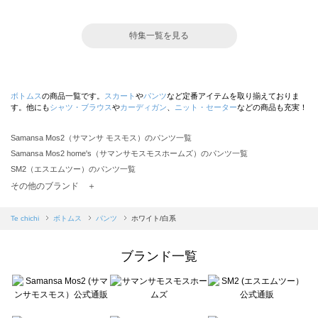
特集一覧を見る
ボトムス
の商品一覧です。
スカート
や
パンツ
など定番アイテムを取り揃えておりま
す。他にも
シャツ・ブラウス
や
カーディガン
、
ニット・セーター
などの商品も充実！
Samansa Mos2（サマンサ モスモス）のパンツ一覧
Samansa Mos2 home's（サマンサモスモスホームズ）のパンツ一覧
SM2（エスエムツー）のパンツ一覧
TSUHARU by Samansa Mos2（ツハルバイサマンサモスモス）のパンツ一覧
その他のブランド ＋
sm2rhythm（サマンサモスモス リズム）のパンツ一覧
Samansa Mos2 blue（サマンサモスモス ブルー）のパンツ一覧
Te chichi
ボトムス
パンツ
ホワイト/白系
Samansa Mos2 Lagom（サマンサモスモス ラーゴム）のパンツ一覧
ehka sopo（エヘカソポ）のパンツ一覧
ブランド一覧
sō4ū（ソウフォーユー）のパンツ一覧
Te chichi（テチチ）のパンツ一覧
Te chichi CLASSIC（テチチ クラシック）のパンツ一覧
Te chichi TERRASSE（テチチ テラス）のパンツ一覧