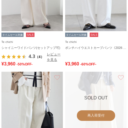
タイムセール対象
SALE
タイムセール対象
SALE
Te chichi
Te chichi
シャイニーワイドパンツ(セットアップ可)
ポンチハイウエストカーブパンツ《2026 spring catalog item》
レビュー
4.3
（4）
を見る
¥3,960
¥3,960
-50%OFF-
-60%OFF-
お気に入り
SOLD OUT
再入荷受付