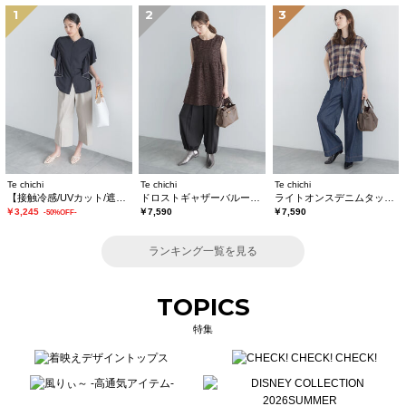
1
2
3
Te chichi
Te chichi
Te chichi
【接触冷感/UVカット/遮熱】ワイドクロップトパンツ
ドロストギャザーバルーンパンツ
ライトオンスデニムタックワイドパンツ
￥3,245
￥7,590
￥7,590
-50%OFF-
ランキング一覧を見る
TOPICS
特集