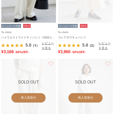
タイムセール対象
SALE
タイムセール対象
SALE
Te chichi
Te chichi
ハイウエストワイドチノパンツ《2026 spring catalog item》
フレアガウチョパンツ
レビュー
レビュー
5.0
5.0
（1）
（2）
を見る
を見る
¥3,168
¥3,960
-60%OFF-
-50%OFF-
お気に入り
SOLD OUT
SOLD OUT
再入荷受付
再入荷受付