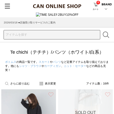
0
BRAND
カート
2026/03/18 ■店舗受け取りサービスのご案内
Te chichi（テチチ）/パンツ（ホワイト/白系）
ボトムス
の商品一覧です。
スカート
や
パンツ
など定番アイテムを取り揃えておりま
す。他にも
シャツ・ブラウス
や
カーディガン
、
ニット・セーター
などの商品も充
実！
さらに絞り込む
表示変更
アイテム数：
16
件
お気に入り
SOLD OUT