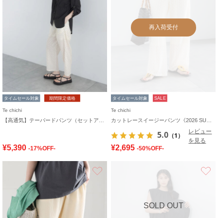
再入荷受付
タイムセール対象
期間限定価格
タイムセール対象
SALE
Te chichi
Te chichi
【高通気】テーパードパンツ（セットアップ可）
カットレースイージーパンツ《2026 SUMMER LOOK item》
レビュー
5.0
（1）
を見る
¥5,390
¥2,695
-17%OFF-
-50%OFF-
お気に入り
SOLD OUT