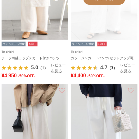
タイムセール対象
SALE
タイムセール対象
SALE
Te chichi
Te chichi
チーフ刺繍ラップスカート付きパンツ
カットジャガードパンツ(セットアップ可)
レビュー
レビュー
5.0
4.7
（1）
（3）
を見る
を見る
¥4,950
¥4,400
-50%OFF-
-50%OFF-
お気に入り