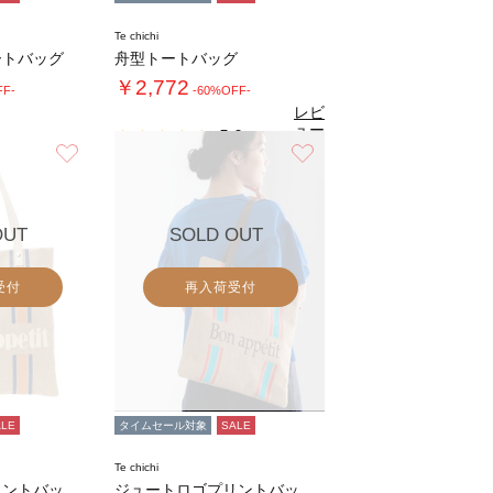
Te chichi
ートバッグ
舟型トートバッグ
￥2,772
FF-
-60%OFF-
レビ
ュー
5.0
（2）
を見
お気に入り
お気に入り
る
OUT
SOLD OUT
受付
再入荷受付
ALE
タイムセール対象
SALE
Te chichi
ジュートロゴプリントバッグ《2026 SUM…
ジュートロゴプリントバッグ《2026 SUM…