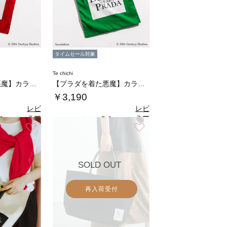
タイムセール対象
Te chichi
【プラダを着た悪魔】カラートートバッグ
【プラダを着た悪魔】カラートートバッグ
￥3,190
レビ
レビ
ュー
ュー
0
5.0
（1）
（1）
を見
を見
お気に入り
お気に入り
る
る
SOLD OUT
再入荷受付