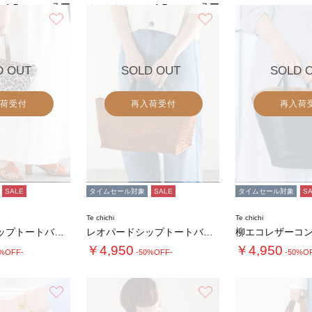
ュー
ュー
4.5
4.5
（2）
（2）
を見
を見
お気に入り
お気に入り
る
る
D OUT
SOLD OUT
SOLD 
荷受付
再入荷受付
再入荷
SALE
タイムセール対象
SALE
タイムセール対象
S
Te chichi
Te chichi
レオパードシップトートバッグ
レオパードシップトートバッグ
￥4,950
￥4,950
0%OFF-
-50%OFF-
-50%O
お気に入り
お気に入り