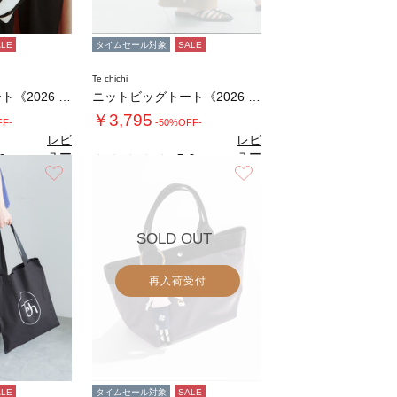
ALE
タイムセール対象
SALE
Te chichi
ニットビッグトート《2026 SUMMER …
ニットビッグトート《2026 SUMMER …
￥3,795
FF-
-50%OFF-
レビ
レビ
ュー
ュー
0
5.0
（1）
（1）
を見
を見
お気に入り
お気に入り
る
る
SOLD OUT
再入荷受付
ALE
タイムセール対象
SALE