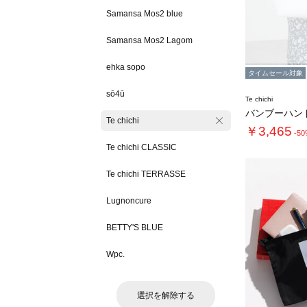
Samansa Mos2 blue
Samansa Mos2 Lagom
ehka sopo
タイムセール対象
sō4ū
Te chichi
Te chichi
￥3,465
-5
Te chichi CLASSIC
Te chichi TERRASSE
Lugnoncure
BETTY'S BLUE
Wpc.
選択を解除する