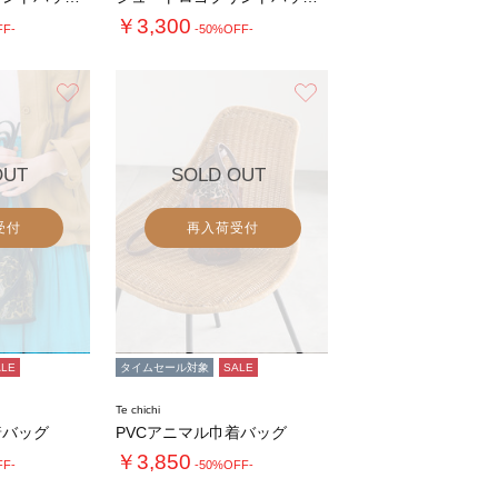
￥3,300
FF-
-50%OFF-
お気に入り
お気に入り
OUT
SOLD OUT
受付
再入荷受付
ALE
タイムセール対象
SALE
Te chichi
着バッグ
PVCアニマル巾着バッグ
￥3,850
FF-
-50%OFF-