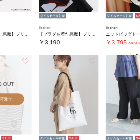
タイムセール対象
タイムセール対象
S
Te chichi
Te chichi
【プラダを着た悪魔】プリントフラットポーチ
【プラダを着た悪魔】プリントフラットポーチ
￥3,190
￥3,795
-50%O
5.
お気に入り
お気に入り
D OUT
荷受付
SALE
タイムセール対象
SALE
タイムセール対象
S