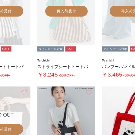
荷受付
再入荷受付
再入荷
SALE
タイムセール対象
SALE
タイムセール対象
S
Te chichi
Te chichi
ストライプシートトートバッグ(大)
ストライプシートトートバッグ(大)
￥3,245
￥3,465
0%OFF-
-50%OFF-
-50%O
お気に入り
お気に入り
D OUT
荷受付