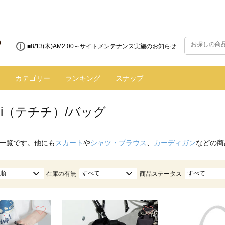
■【お知らせ】ヤマト運輸の配送遅延・停止について
カテゴリー
ランキング
スナップ
ichi（テチチ）/バッグ
一覧です。他にも
スカート
や
シャツ・ブラウス
、
カーディガン
などの商
順
すべて
すべて
在庫の有無
商品ステータス
お気に入り
お気に入り