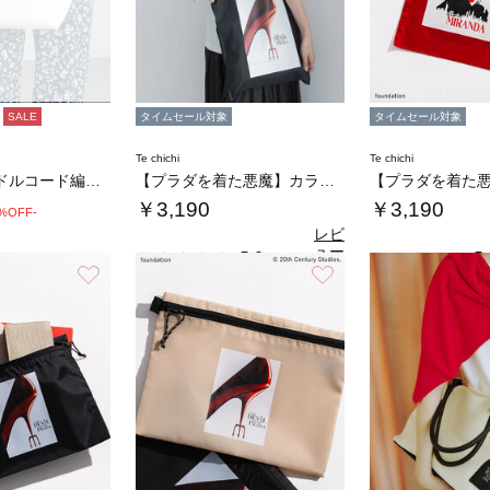
SALE
タイムセール対象
タイムセール対象
Te chichi
Te chichi
バンブーハンドルコード編みトートバッグ
【プラダを着た悪魔】カラートートバッグ
￥3,190
￥3,190
0%OFF-
レビ
ュー
5.0
5.
（1）
を見
お気に入り
お気に入り
る