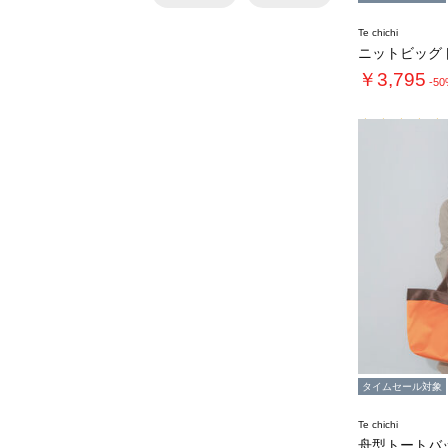
Te chichi
￥3,795
-5
タイムセール対象
Te chichi
舟型トートバ