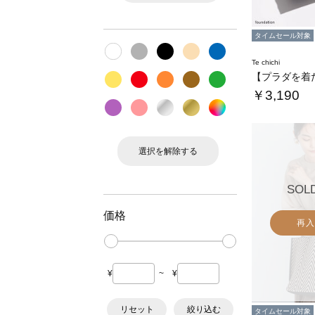
タイムセール対象
Te chichi
￥3,190
選択を解除する
SOL
価格
再入
¥
~
¥
リセット
絞り込む
タイムセール対象