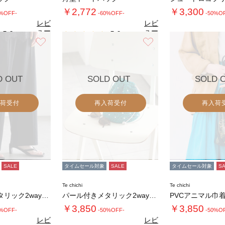
￥2,772
￥3,300
0%OFF-
-60%OFF-
-50%O
レビ
レビ
ュー
ュー
5.0
5.0
（2）
（2）
を見
を見
お気に入り
お気に入り
る
る
D OUT
SOLD OUT
SOLD 
荷受付
再入荷受付
再入荷
SALE
タイムセール対象
SALE
タイムセール対象
S
Te chichi
Te chichi
パール付きメタリック2way巾着バッグ
パール付きメタリック2way巾着バッグ
PVCアニマル巾
￥3,850
￥3,850
0%OFF-
-50%OFF-
-50%O
レビ
レビ