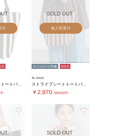
OUT
SOLD OUT
受付
再入荷受付
ALE
タイムセール対象
SALE
Te chichi
ストライプシートトートバッグ(小)
ストライプシートトートバッグ(小)
￥2,970
FF-
-50%OFF-
お気に入り
お気に入り
OUT
SOLD OUT