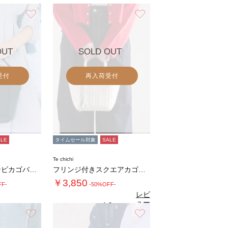
お気に入り
お気に入り
OUT
SOLD OUT
受付
再入荷受付
ALE
タイムセール対象
SALE
Te chichi
柳エコレザーコンビカゴバッグ
フリンジ付きスクエアカゴバッグ
￥3,850
FF-
-50%OFF-
レビ
ュー
4.0
（1）
を見
お気に入り
お気に入り
る