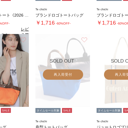
Te chichi
Te chichi
ニットビッグトート《2026 SUMMER …
ブランドロゴトートバッグ
ブランドロゴト
￥1,716
￥1,716
0%OFF-
-60%OFF-
-60%O
レビ
ュー
5.0
（1）
を見
お気に入り
お気に入り
る
SOLD OUT
SOLD 
再入荷受付
再入荷
SALE
タイムセール対象
SALE
タイムセール対象
S
Te chichi
Te chichi
ッグ
舟型トートバッグ