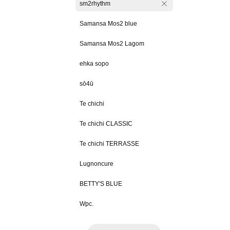
sm2rhythm
Samansa Mos2 blue
Samansa Mos2 Lagom
ehka sopo
sō4ū
Te chichi
Te chichi CLASSIC
Te chichi TERRASSE
Lugnoncure
BETTY'S BLUE
Wpc.