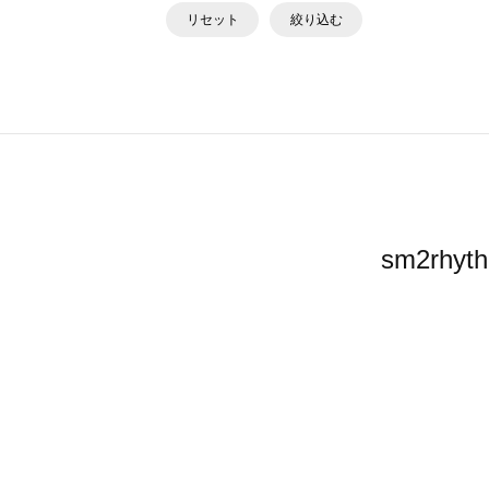
リセット
絞り込む
sm2r