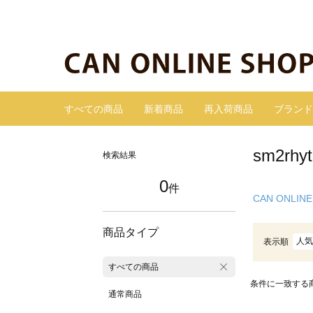
すべての商品
新着商品
再入荷商品
ブランド
sm2r
検索結果
0
件
CAN ONLINE
商品タイプ
人気
表示順
すべての商品
条件に一致する
通常商品