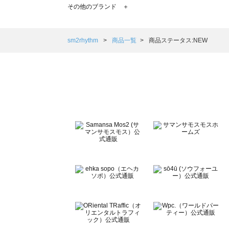
TSUHARU by Samansa Mos2（ツハルバイサマンサモ
その他のブランド ＋
sm2rhythm（サマンサモスモス リズム）の一覧
Samansa Mos2 blue（サマンサモスモス ブルー）の一覧
Samansa Mos2 Lagom（サマンサモスモス ラーゴム）の
sm2rhythm
商品一覧
商品ステータス:NEW
ehka sopo（エヘカソポ）の一覧
sō4ū（ソウフォーユー）の一覧
Te chichi（テチチ）の一覧
Te chichi CLASSIC（テチチ クラシック）の一覧
Te chichi TERRASSE（テチチ テラス）の一覧
Lugnoncure（ルノンキュール）の一覧
BETTY'S BLUE（べティーズブルー）の一覧
Wpc.（ワールドパーティー）の一覧