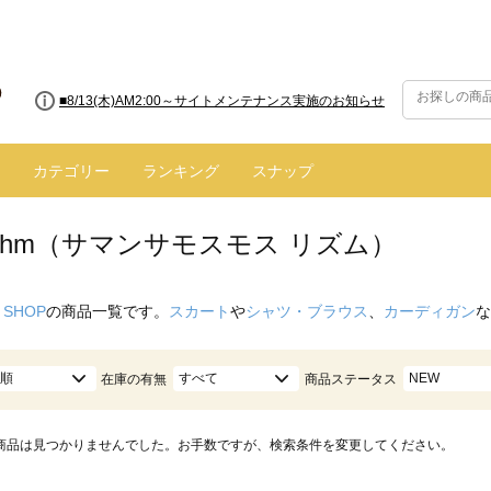
■8/13(木)AM2:00～サイトメンテナンス実施のお知らせ
カテゴリー
ランキング
スナップ
hythm（サマンサモスモス リズム）
 SHOP
の商品一覧です。
スカート
や
シャツ・ブラウス
、
カーディガン
な
順
すべて
NEW
在庫の有無
商品ステータス
商品は見つかりませんでした。お手数ですが、検索条件を変更してください。