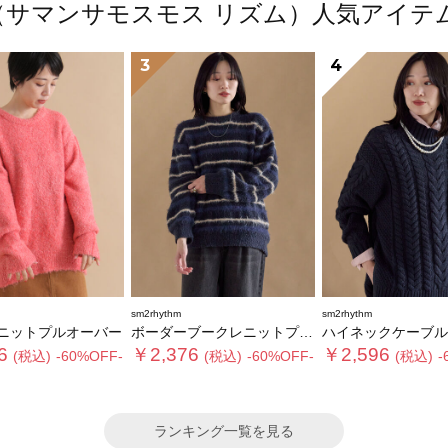
thm（サマンサモスモス リズム）人気アイ
3
4
sm2rhythm
sm2rhythm
ニットプルオーバー
ボーダーブークレニットプルオーバー
ハイネックケーブルニットプ
6
￥2,376
￥2,596
(税込)
-60%OFF-
(税込)
-60%OFF-
(税込)
-
ランキング一覧を見る