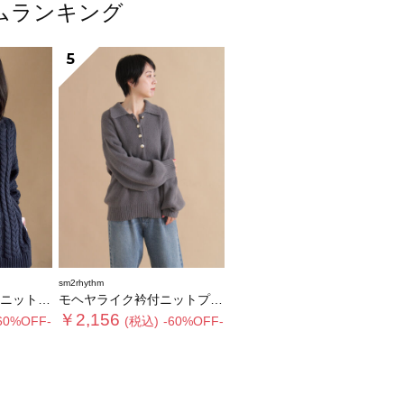
テムランキング
5
sm2rhythm
ルオーバー
モヘヤライク衿付ニットプルオーバー
￥2,156
60%OFF-
(税込)
-60%OFF-