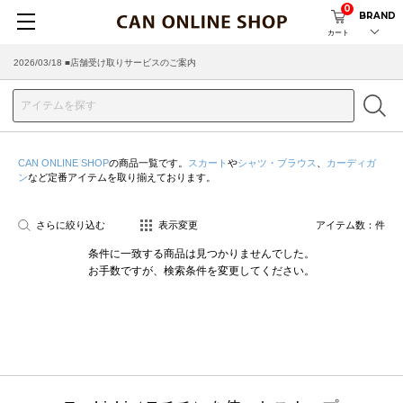
0
BRAND
カート
2026/03/18 ■店舗受け取りサービスのご案内
CAN ONLINE SHOP
の商品一覧です。
スカート
や
シャツ・ブラウス
、
カーディガ
ン
など定番アイテムを取り揃えております。
さらに絞り込む
表示変更
アイテム数：
件
条件に一致する商品は見つかりませんでした。
お手数ですが、検索条件を変更してください。