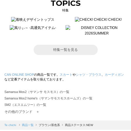
TOPICS
特集
特集一覧を見る
CAN ONLINE SHOP
の商品一覧です。
スカート
や
シャツ・ブラウス
、
カーディガン
など定番アイテムを取り揃えております。
Samansa Mos2（サマンサ モスモス）の一覧
Samansa Mos2 home's（サマンサモスモスホームズ）の一覧
SM2（エスエムツー）の一覧
TSUHARU by Samansa Mos2（ツハルバイサマンサモスモス）の一覧
その他のブランド ＋
sm2rhythm（サマンサモスモス リズム）の一覧
Samansa Mos2 blue（サマンサモスモス ブルー）の一覧
Te chichi
商品一覧
ブラウン/茶色系
商品ステータス:NEW
Samansa Mos2 Lagom（サマンサモスモス ラーゴム）の一覧