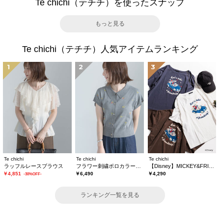
Te chichi（テチチ）を使ったスナップ
もっと見る
Te chichi（テチチ）人気アイテムランキング
1
2
3
Te chichi
Te chichi
Te chichi
ラッフルレースブラウス
フラワー刺繍ポロカラーニット
【Disney】MICKEY&FRIENDS/オーバーサイズTシャツ
￥4,851
￥6,490
￥4,290
-30%OFF-
ランキング一覧を見る