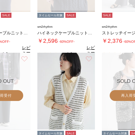
SALE
タイムセール対象
SALE
SALE
sm2rhythm
sm2rhythm
ハイネックケーブルニットプルオーバー
ハイネックケーブルニットプルオーバー
ストレッチイー
￥2,596
￥2,376
0%OFF-
-60%OFF-
-60%O
レビ
レビ
ュー
ュー
4.0
4.0
4.
（4）
（4）
を見
を見
お気に入り
お気に入り
る
る
D OUT
SOLD 
荷受付
再入荷
タイムセール対象
SALE
タイムセール対象
S