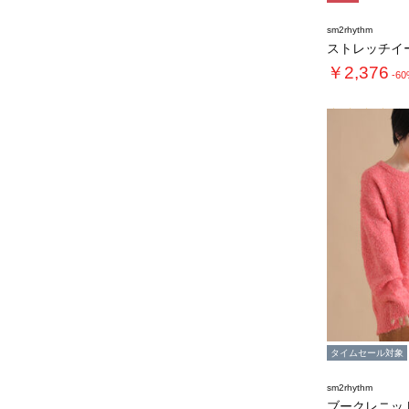
sm2rhythm
ストレッチイ
￥2,376
-6
タイムセール対象
sm2rhythm
ブークレニッ