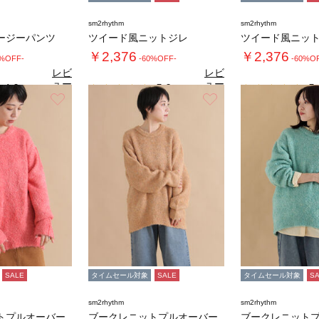
sm2rhythm
sm2rhythm
ージーパンツ
ツイード風ニットジレ
ツイード風ニッ
￥2,376
￥2,376
0%OFF-
-60%OFF-
-60%O
レビ
レビ
ュー
ュー
4.0
5.0
5.
（1）
（2）
を見
を見
お気に入り
お気に入り
る
る
SALE
タイムセール対象
SALE
タイムセール対象
S
sm2rhythm
sm2rhythm
トプルオーバー
ブークレニットプルオーバー
ブークレニット