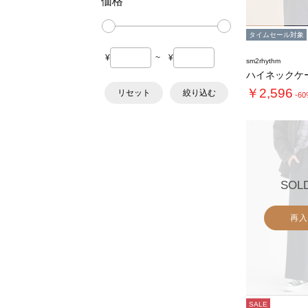
価格
タイムセール対象
¥
~
¥
sm2rhythm
￥2,596
リセット
絞り込む
-6
SOL
再入
SALE