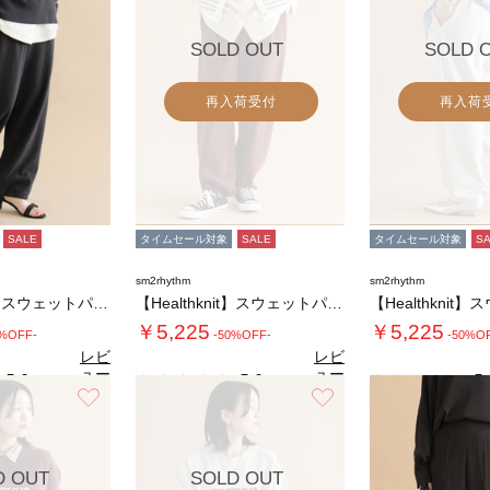
SOLD OUT
SOLD 
再入荷受付
再入荷
SALE
タイムセール対象
SALE
タイムセール対象
S
sm2rhythm
sm2rhythm
【Healthknit】スウェットパンツ
【Healthknit】スウェットパンツ
￥5,225
￥5,225
0%OFF-
-50%OFF-
-50%O
レビ
レビ
ュー
ュー
5.0
5.0
5.
（1）
（1）
を見
を見
お気に入り
お気に入り
る
る
D OUT
SOLD OUT