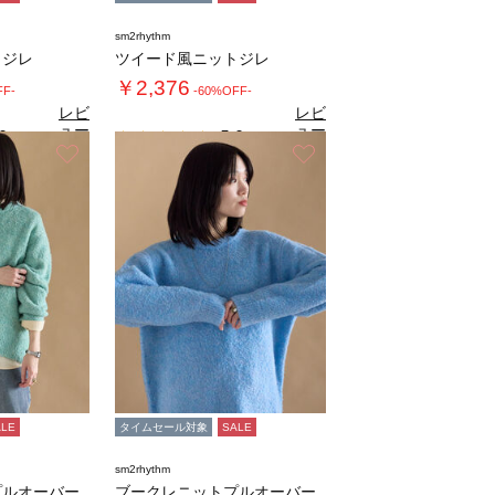
sm2rhythm
トジレ
ツイード風ニットジレ
￥2,376
FF-
-60%OFF-
レビ
レビ
ュー
ュー
0
5.0
（2）
（2）
を見
を見
お気に入り
お気に入り
る
る
ALE
タイムセール対象
SALE
sm2rhythm
プルオーバー
ブークレニットプルオーバー