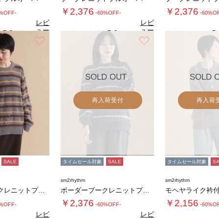
￥2,376
￥2,376
0%OFF-
-60%OFF-
-60%O
レビ
レビ
ュー
ュー
5.0
5.0
5.
（1）
（1）
を見
を見
お気に入り
お気に入り
る
る
SOLD OUT
SOLD 
再入荷受付
再入荷
SALE
タイムセール対象
SALE
タイムセール対象
S
sm2rhythm
sm2rhythm
ボーダーブークレニットプルオーバー
ボーダーブークレニットプルオーバー
￥2,376
￥2,156
0%OFF-
-60%OFF-
-60%O
レビ
レビ