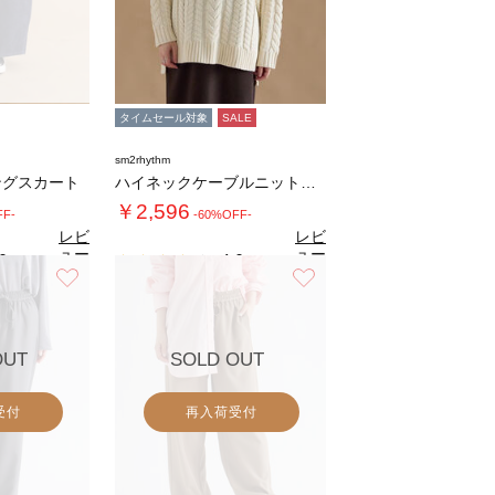
タイムセール対象
SALE
sm2rhythm
ングスカート
ハイネックケーブルニットプルオーバー
￥2,596
FF-
-60%OFF-
レビ
レビ
ュー
ュー
0
4.0
（1）
（4）
を見
を見
お気に入り
お気に入り
る
る
OUT
SOLD OUT
受付
再入荷受付