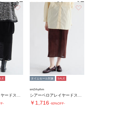
ュー
ュー
0
5.0
（1）
（1）
を見
を見
お気に入り
お気に入り
る
る
ALE
タイムセール対象
SALE
sm2rhythm
シアーベロアレイヤードスカート
シアーベロアレイヤードスカート
￥1,716
FF-
-60%OFF-