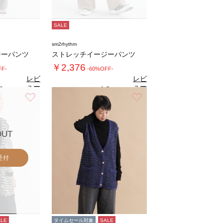
SALE
sm2rhythm
ジーパンツ
ストレッチイージーパンツ
￥2,376
FF-
-60%OFF-
レビ
レビ
ュー
ュー
0
4.0
（1）
（1）
を見
を見
お気に入り
お気に入り
る
る
OUT
受付
ALE
タイムセール対象
SALE