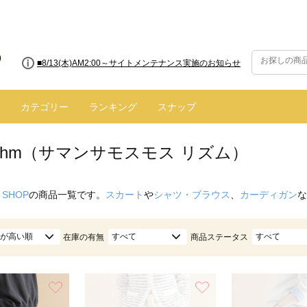
■8/13(木)AM2:00～サイトメンテナンス実施のお知らせ
■【お知らせ】ヤマト運輸の配送遅延・停止について
カテゴリー
ランキング
スナップ
hythm（サマンサモスモス リズム）
 SHOP
の商品一覧です。
スカート
や
シャツ・ブラウス
、
カーディガン
な
が高い順
すべて
すべて
在庫の有無
商品ステータス
お気に入り
お気に入り