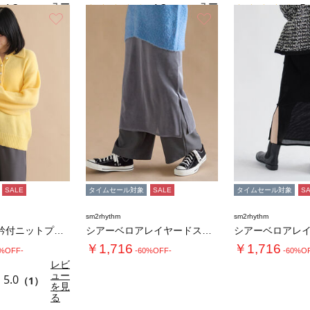
ュー
ュー
4.3
4.3
5.
（3）
（3）
を見
を見
お気に入り
お気に入り
る
る
SALE
タイムセール対象
SALE
タイムセール対象
S
sm2rhythm
sm2rhythm
モヘヤライク衿付ニットプルオーバー
シアーベロアレイヤードスカート
￥1,716
￥1,716
0%OFF-
-60%OFF-
-60%O
レビ
ュー
5.0
（1）
を見
る