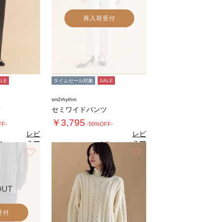
再入荷受付
ALE
タイムセール対象
SALE
sm2rhythm
ツ
セミワイドパンツ
￥3,795
FF-
-50%OFF-
レビ
レビ
ュー
ュー
0
4.0
（1）
（1）
を見
を見
お気に入り
お気に入り
る
る
OUT
受付