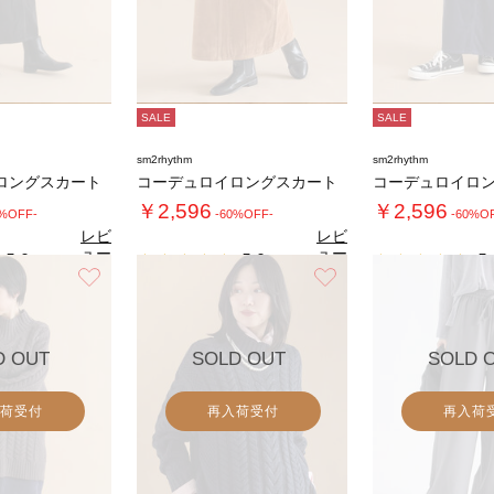
SALE
SALE
sm2rhythm
sm2rhythm
ロングスカート
コーデュロイロングスカート
コーデュロイロ
￥2,596
￥2,596
0%OFF-
-60%OFF-
-60%O
レビ
レビ
ュー
ュー
5.0
5.0
5.
（1）
（1）
を見
を見
お気に入り
お気に入り
る
る
D OUT
SOLD OUT
SOLD 
荷受付
再入荷受付
再入荷