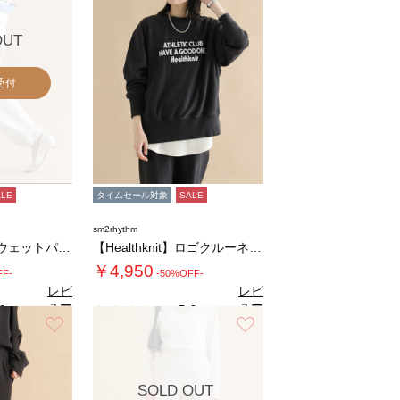
OUT
受付
ALE
タイムセール対象
SALE
sm2rhythm
【Healthknit】スウェットパンツ
【Healthknit】ロゴクルーネックプル…
￥4,950
FF-
-50%OFF-
レビ
レビ
ュー
ュー
0
5.0
（1）
（1）
を見
を見
お気に入り
お気に入り
る
る
SOLD OUT