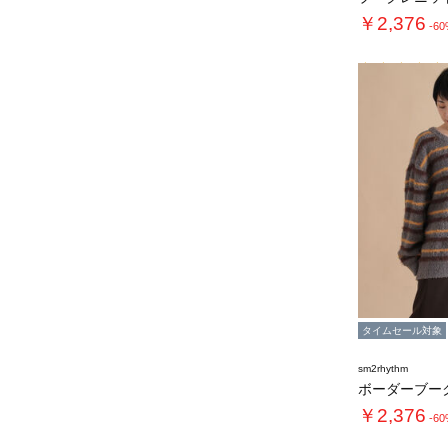
￥2,376
-6
タイムセール対象
sm2rhythm
￥2,376
-6