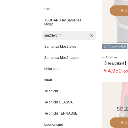
SM2
再入
TSUHARU by Samansa
Mos2
sm2rhythm
Samansa Mos2 blue
タイムセール対象
Samansa Mos2 Lagom
sm2rhythm
ehka sopo
￥4,950
-5
sō4ū
Te chichi
Te chichi CLASSIC
SOL
Te chichi TERRASSE
再入
Lugnoncure