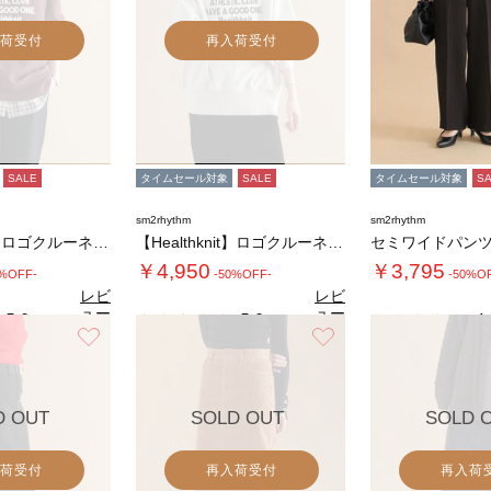
荷受付
再入荷受付
SALE
タイムセール対象
SALE
タイムセール対象
S
sm2rhythm
sm2rhythm
【Healthknit】ロゴクルーネックプル…
【Healthknit】ロゴクルーネックプル…
セミワイドパン
￥4,950
￥3,795
0%OFF-
-50%OFF-
-50%O
レビ
レビ
ュー
ュー
5.0
5.0
4.
（1）
（1）
を見
を見
お気に入り
お気に入り
る
る
D OUT
SOLD OUT
SOLD 
荷受付
再入荷受付
再入荷