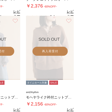
￥2,376
FF-
-60%OFF-
レビ
レビ
ュー
ュー
0
5.0
（1）
（1）
を見
を見
お気に入り
お気に入り
る
る
OUT
SOLD OUT
受付
再入荷受付
ALE
タイムセール対象
SALE
sm2rhythm
モヘヤライク衿付ニットプルオーバー
モヘヤライク衿付ニットプルオーバー
￥2,156
FF-
-60%OFF-
レビ
レビ