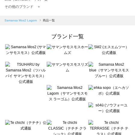
TSUHARU by Samansa Mos2（ツハルバイサマンサモスモス）の一覧
その他のブランド ＋
sm2rhythm（サマンサモスモス リズム）の一覧
Samansa Mos2 blue（サマンサモスモス ブルー）の一覧
Samansa Mos2 Lagom
商品一覧
Samansa Mos2 Lagom（サマンサモスモス ラーゴム）の一覧
ehka sopo（エヘカソポ）の一覧
ブランド一覧
sō4ū（ソウフォーユー）の一覧
Te chichi（テチチ）の一覧
Te chichi CLASSIC（テチチ クラシック）の一覧
Te chichi TERRASSE（テチチ テラス）の一覧
Lugnoncure（ルノンキュール）の一覧
BETTY'S BLUE（べティーズブルー）の一覧
Wpc.（ワールドパーティー）の一覧